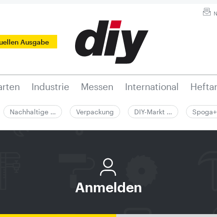
N
tuellen Ausgabe
rten
Industrie
Messen
International
Hefta
Nachhaltige …
Verpackung
DIY-Markt …
Spoga+
Anmelden