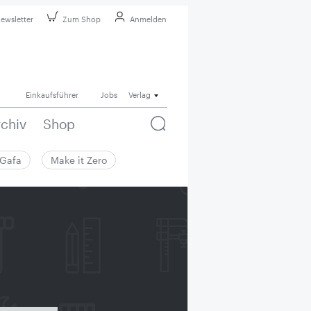
ewsletter
Zum Shop
Anmelden
Einkaufsführer
Jobs
Verlag
rchiv
Shop
Gafa
Make it Zero