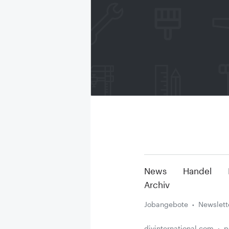
News
Handel
Archiv
Jobangebote
Newslett
diyinternational.com
p