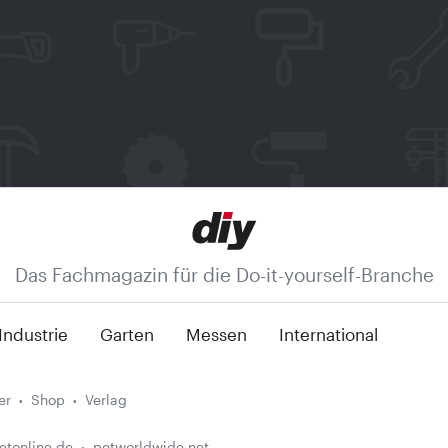
Das Fachmagazin für die Do-it-yourself-Branche
Industrie
Garten
Messen
International
er
Shop
Verlag
etonline.de
petworldwide.net