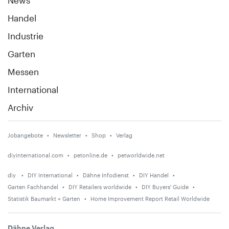
Handel
Industrie
Garten
Messen
International
Archiv
Jobangebote
Newsletter
Shop
Verlag
diyinternational.com
petonline.de
petworldwide.net
diy
DIY International
Dähne Infodienst
DIY Handel
Garten Fachhandel
DIY Retailers worldwide
DIY Buyers' Guide
Statistik Baumarkt + Garten
Home Improvement Report Retail Worldwide
Dähne Verlag