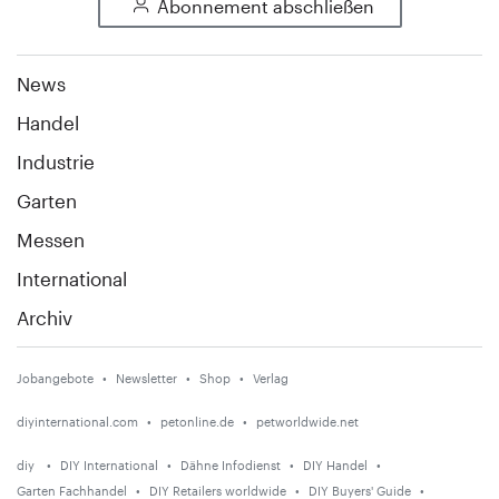
Abonnement abschließen
News
Handel
Industrie
Garten
Messen
International
Archiv
Jobangebote
Newsletter
Shop
Verlag
diyinternational.com
petonline.de
petworldwide.net
diy
DIY International
Dähne Infodienst
DIY Handel
Garten Fachhandel
DIY Retailers worldwide
DIY Buyers' Guide