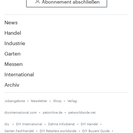
Abonnement abschließen
News
Handel
Industrie
Garten
Messen
International
Archiv
Jobangebote
Newsletter
Shop
Verlag
diyinternational.com
petonline.de
petworldwide.net
diy
DIY International
Dähne Infodienst
DIY Handel
Garten Fachhandel
DIY Retailers worldwide
DIY Buyers' Guide