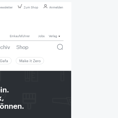
ewsletter
Zum Shop
Anmelden
Einkaufsführer
Jobs
Verlag
rchiv
Shop
Gafa
Make it Zero
in.
k,
können.