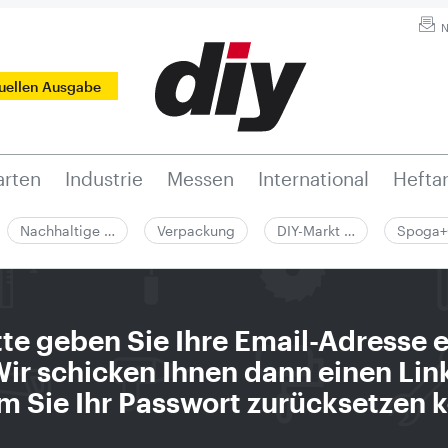
N
tuellen Ausgabe
rten
Industrie
Messen
International
Hefta
Nachhaltige …
Verpackung
DIY-Markt …
Spoga+
tte geben Sie Ihre Email-Adresse e
ir schicken Ihnen dann einen Lin
m Sie Ihr Passwort zurücksetzen 