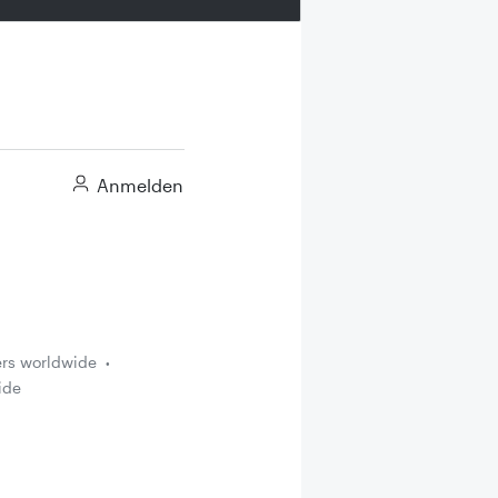
Anmelden
ers worldwide
ide