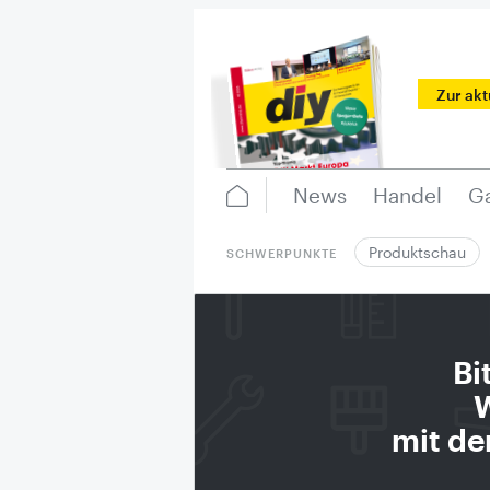
Zur ak
News
Handel
Ga
Produktschau
SCHWERPUNKTE
Bi
W
mit de