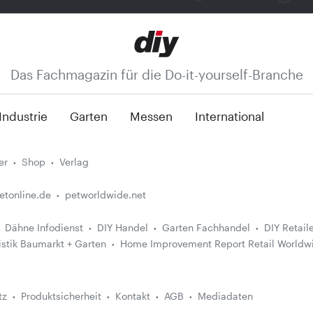
Das Fachmagazin für die Do-it-yourself-Branche
Industrie
Garten
Messen
International
er
Shop
Verlag
etonline.de
petworldwide.net
Dähne Infodienst
DIY Handel
Garten Fachhandel
DIY Retail
istik Baumarkt + Garten
Home Improvement Report Retail Worldw
tz
Produktsicherheit
Kontakt
AGB
Mediadaten