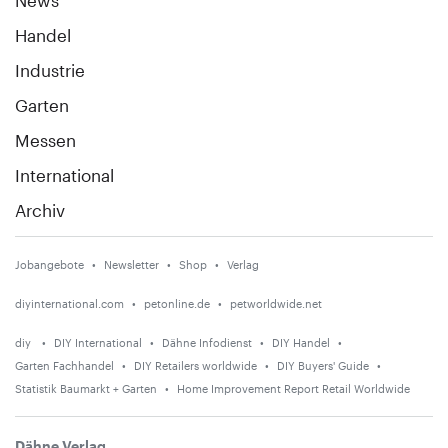
Handel
Industrie
Garten
Messen
International
Archiv
Jobangebote
Newsletter
Shop
Verlag
diyinternational.com
petonline.de
petworldwide.net
diy
DIY International
Dähne Infodienst
DIY Handel
Garten Fachhandel
DIY Retailers worldwide
DIY Buyers' Guide
Statistik Baumarkt + Garten
Home Improvement Report Retail Worldwide
Dähne Verlag