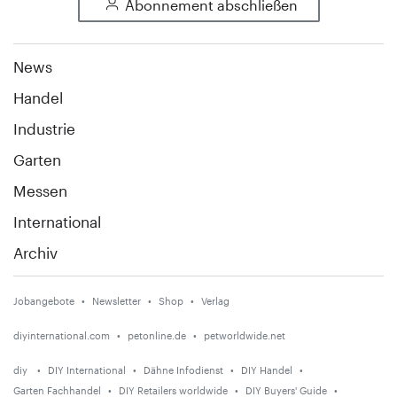
Abonnement abschließen
News
Handel
Industrie
Garten
Messen
International
Archiv
Jobangebote
Newsletter
Shop
Verlag
diyinternational.com
petonline.de
petworldwide.net
diy
DIY International
Dähne Infodienst
DIY Handel
Garten Fachhandel
DIY Retailers worldwide
DIY Buyers' Guide