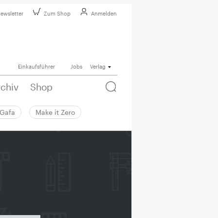
ewsletter
Zum Shop
Anmelden
Einkaufsführer
Jobs
Verlag
rchiv
Shop
Gafa
Make it Zero