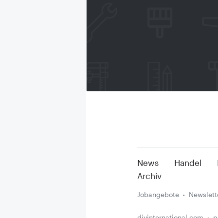
News
Handel
Archiv
Jobangebote
Newslett
diyinternational.com
p