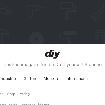
Das Fachmagazin für die Do-it-yourself-Branche
Industrie
Garten
Messen
International
er
Shop
Verlag
etonline.de
petworldwide.net