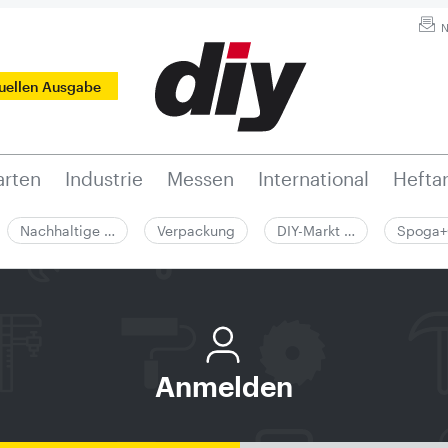
N
tuellen Ausgabe
rten
Industrie
Messen
International
Hefta
Nachhaltige …
Verpackung
DIY-Markt …
Spoga+
Anmelden