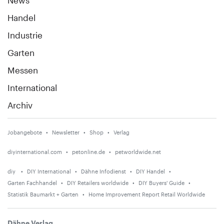
Handel
Industrie
Garten
Messen
International
Archiv
Jobangebote
Newsletter
Shop
Verlag
diyinternational.com
petonline.de
petworldwide.net
diy
DIY International
Dähne Infodienst
DIY Handel
Garten Fachhandel
DIY Retailers worldwide
DIY Buyers' Guide
Statistik Baumarkt + Garten
Home Improvement Report Retail Worldwide
Dähne Verlag