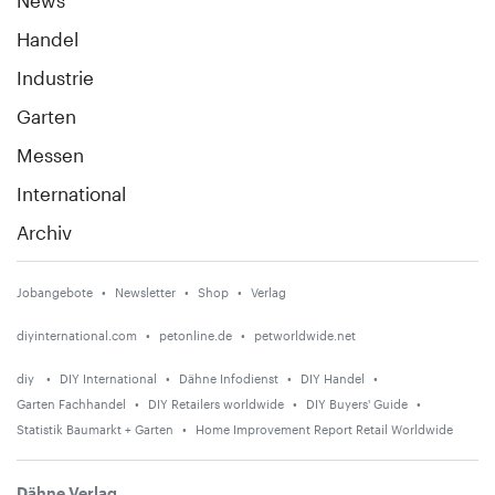
Handel
Industrie
Garten
Messen
International
Archiv
Jobangebote
Newsletter
Shop
Verlag
diyinternational.com
petonline.de
petworldwide.net
diy
DIY International
Dähne Infodienst
DIY Handel
Garten Fachhandel
DIY Retailers worldwide
DIY Buyers' Guide
Statistik Baumarkt + Garten
Home Improvement Report Retail Worldwide
Dähne Verlag