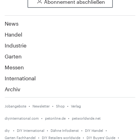
Abonnement abschließen
News
Handel
Industrie
Garten
Messen
International
Archiv
Jobangebote
Newsletter
Shop
Verlag
diyinternational.com
petonline.de
petworldwide.net
diy
DIY International
Dähne Infodienst
DIY Handel
Garten Fachhandel
DIY Retailers worldwide
DIY Buyers' Guide