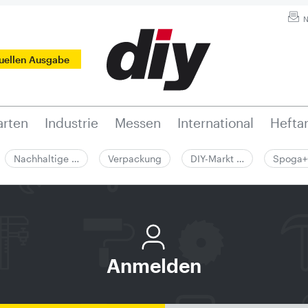
N
tuellen Ausgabe
rten
Industrie
Messen
International
Hefta
Nachhaltige …
Verpackung
DIY-Markt …
Spoga+
Anmelden