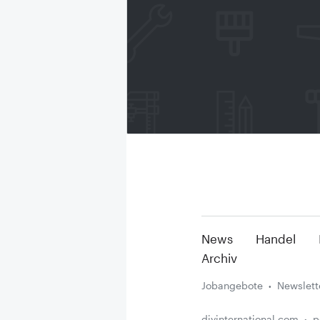
News
Handel
Archiv
Jobangebote
Newslett
diyinternational.com
p