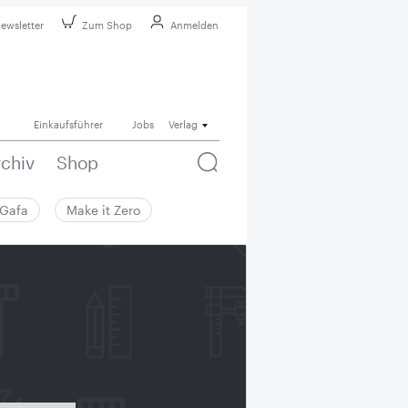
ewsletter
Zum Shop
Anmelden
Einkaufsführer
Jobs
Verlag
rchiv
Shop
Gafa
Make it Zero