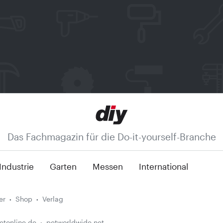
Das Fachmagazin für die Do-it-yourself-Branche
Industrie
Garten
Messen
International
er
Shop
Verlag
etonline.de
petworldwide.net