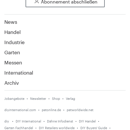
Abonnement abschließen
News
Handel
Industrie
Garten
Messen
International
Archiv
Jobangebote
Newsletter
Shop
Verlag
diyinternational.com
petonline.de
petworldwide.net
diy
DIY International
Dähne Infodienst
DIY Handel
Garten Fachhandel
DIY Retailers worldwide
DIY Buyers' Guide