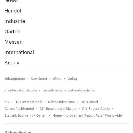
Handel
Industrie
Garten
Messen
International
Archiv
Jobangebote
Newsletter
Shop
Verlag
diyinternational.com
petonline.de
petworldwide.net
diy
DIY International
Dähne Infodienst
DIY Handel
Garten Fachhandel
DIY Retailers worldwide
DIY Buyers' Guide
Statistik Baumarkt + Garten
Home Improvement Report Retail Worldwide
Dähne Verlag