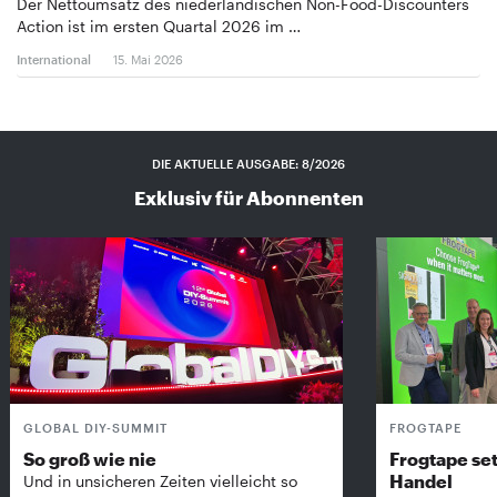
Der Nettoumsatz des niederländischen Non-Food-Discounters
Action ist im ersten Quartal 2026 im …
International
15. Mai 2026
DIE AKTUELLE AUSGABE: 8/2026
Exklusiv für Abonnenten
GLOBAL DIY-SUMMIT
FROGTAPE
So groß wie nie
Frogtape set
Handel
Und in unsicheren Zeiten vielleicht so