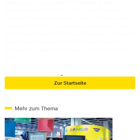
außerplanmäßig bereits 2007 wieder in Köln
stattfinden wird (18. bis 21. April), wird dies dann
auch im Titel kommuniziert. „Farbe – Ausbau und
Fassade 2007“ wird sie heißen und integriert dann
die frühere Messe „Ausbau und Fassade“. Aufgrund
dieser jungen Zusammenarbeit einigte man sich
auch auf den außerplanmäßigen Termin bereits in
zwei Jahren. Doch grundsätzlich soll sich am
dreijährigen Rhythmus nichts ändern. Dabei ist man
von Seiten der Messe grundsätzlich bereit…
Zur Startseite
Mehr zum Thema