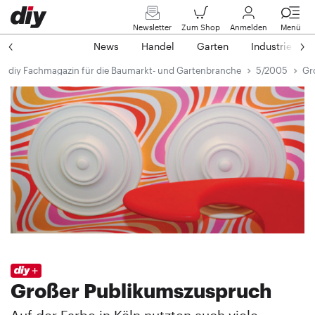
Newsletter
Zum Shop
Anmelden
Menü
News
Handel
Garten
Industrie
diy Fachmagazin für die Baumarkt- und Gartenbranche
5/2005
Gr
Großer Publikumszuspruch