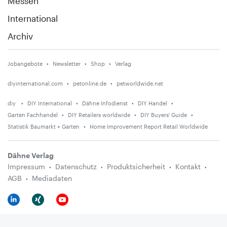
Messen
International
Archiv
Jobangebote
Newsletter
Shop
Verlag
diyinternational.com
petonline.de
petworldwide.net
diy
DIY International
Dähne Infodienst
DIY Handel
Garten Fachhandel
DIY Retailers worldwide
DIY Buyers' Guide
Statistik Baumarkt + Garten
Home Improvement Report Retail Worldwide
Dähne Verlag
Impressum
Datenschutz
Produktsicherheit
Kontakt
AGB
Mediadaten