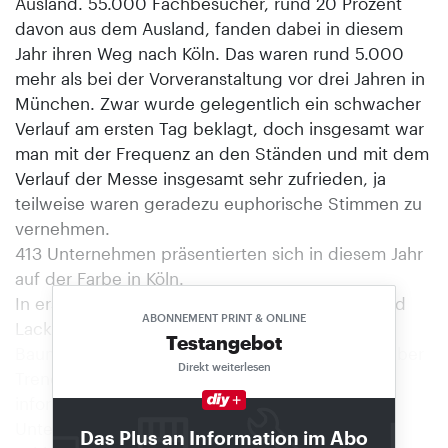
Ausland. 55.000 Fachbesucher, rund 20 Prozent
davon aus dem Ausland, fanden dabei in diesem
Jahr ihren Weg nach Köln. Das waren rund 5.000
mehr als bei der Vorveranstaltung vor drei Jahren in
München. Zwar wurde gelegentlich ein schwacher
Verlauf am ersten Tag beklagt, doch insgesamt war
man mit der Frequenz an den Ständen und mit dem
Verlauf der Messe insgesamt sehr zufrieden, ja
teilweise waren geradezu euphorische Stimmen zu
vernehmen.
413 Unternehmen präsentierten sich in diesem Jahr
auf der Farbe in Köln.
In erster Linie richtet sich die Farbe an Maler und
ABONNEMENT PRINT & ONLINE
Lackierer. Doch auch die Einkäufer aus den
Testangebot
Baumärkten nutzen dort die Gelegenheit, sich über
Direkt weiterlesen
Trends in den gezeigten Produktsegmenten zu
informieren. Grund genug für die ausstellenden
Unternehmen auch Personal auf die Messe zu
Das Plus an Information im Abo