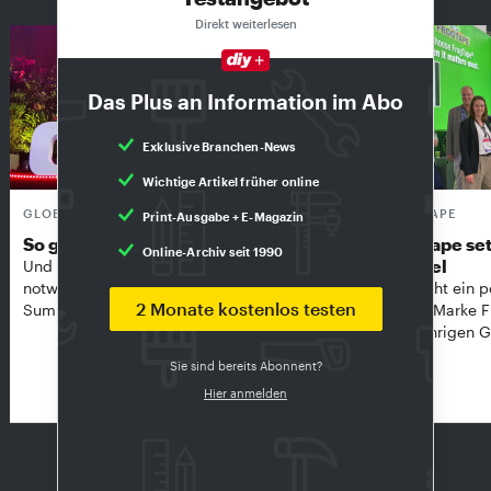
Direkt weiterlesen
Das Plus an Information im Abo
Exklusive Branchen-News
Wichtige Artikel früher online
GLOBAL DIY-SUMMIT
FROGTAPE
Print-Ausgabe + E-Magazin
So groß wie nie
Frogtape set
Online-Archiv seit 1990
Handel
Und in unsicheren Zeiten vielleicht so
notwendig wie nie: Der Global DIY-
Kip zieht ein p
2 Monate kostenlos testen
Summit in Amsterdam …
seiner Marke 
diesjährigen G
Sie sind bereits Abonnent?
Hier anmelden
Handel
zur Ausgabe