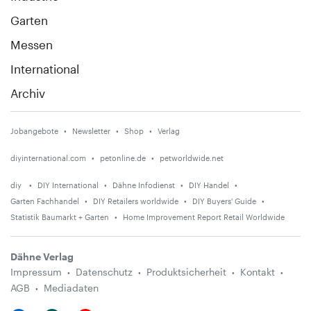
Garten
Messen
International
Archiv
Jobangebote
Newsletter
Shop
Verlag
diyinternational.com
petonline.de
petworldwide.net
diy
DIY International
Dähne Infodienst
DIY Handel
Garten Fachhandel
DIY Retailers worldwide
DIY Buyers' Guide
Statistik Baumarkt + Garten
Home Improvement Report Retail Worldwide
Dähne Verlag
Impressum
Datenschutz
Produktsicherheit
Kontakt
AGB
Mediadaten