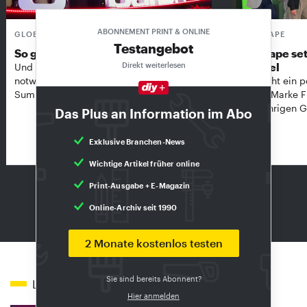
ABONNEMENT PRINT & ONLINE
GLOBAL DIY-SUMMIT
FROGTAPE
Testangebot
So groß wie nie
Frogtape set
Direkt weiterlesen
Handel
Und in unsicheren Zeiten vielleicht so
notwendig wie nie: Der Global DIY-
Kip zieht ein p
Summit in Amsterdam …
seiner Marke 
diesjährigen G
Das Plus an Information im Abo
Exklusive Branchen-News
Handel
Wichtige Artikel früher online
Print-Ausgabe + E-Magazin
zur Ausgabe
Online-Archiv seit 1990
2 Monate kostenlos testen
Sie sind bereits Abonnent?
Lesen Sie auch
Hier anmelden