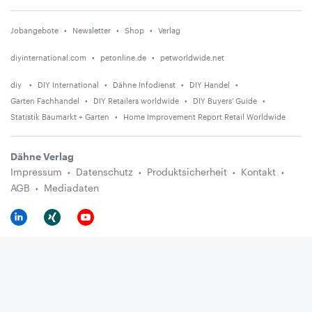
Jobangebote
Newsletter
Shop
Verlag
diyinternational.com
petonline.de
petworldwide.net
diy
DIY International
Dähne Infodienst
DIY Handel
Garten Fachhandel
DIY Retailers worldwide
DIY Buyers' Guide
Statistik Baumarkt + Garten
Home Improvement Report Retail Worldwide
Dähne Verlag
Impressum
Datenschutz
Produktsicherheit
Kontakt
AGB
Mediadaten