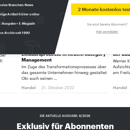
usive Branchen-News
2 Monate kostenlos tes
tige Artikel früher online
t-Ausgabe + E-Magazin
Sie sind bereits Abonnent?
Hier anmelden
ne-Archiv seit 1990
CROSS-CHANNEL-STRATEGIE
WERNER 
Obi bündelt zentrale
Ehemali
Einkaufsprozesse in neuem Category
der Bau
 der
Management
fi
Werner K
Im Zuge des Transformationsprozesses über
Aufsichts
das gesamte Unternehmen hinweg gestaltet
am Freit
Obi auch seinen …
Handel
21. Oktober 2022
Handel
DIE AKTUELLE AUSGABE: 8/2026
Exklusiv für Abonnenten