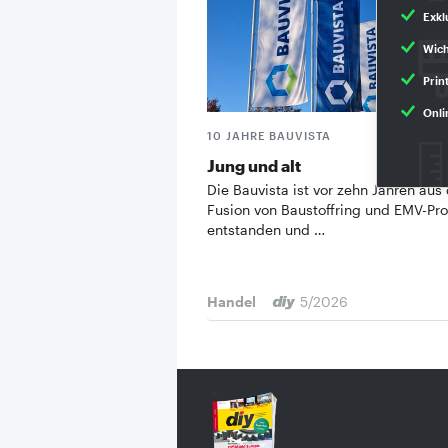
Exkl
Wich
Prin
Onli
10 JAHRE BAUVISTA
Jung und alt
Die Bauvista ist vor zehn Jahren aus
Fusion von Baustoffring und EMV-Pro
entstanden und …
Handel
5/2026