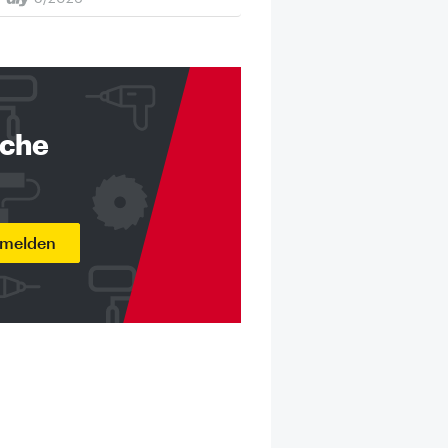
nche
nmelden