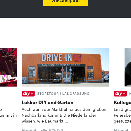
zur Ausgabe
STORETOUR | LANGFASSUNG
Lekker DIY und Garten
Kollege
o
Auch wenn der Marktführer aus dem großen
Ein digi
Summit in
Nachbarland kommt: Die Niederländer
Feierabe
wissen, wie Baumarkt …
gestützt
Handel
8/2026
Handel