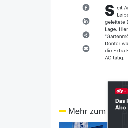
S
eit 
Leip
geleitete
Lage. Hier
"Gartenmöb
Denter war
die Extra
AG tätig.
Das 
Abo
Mehr zum The