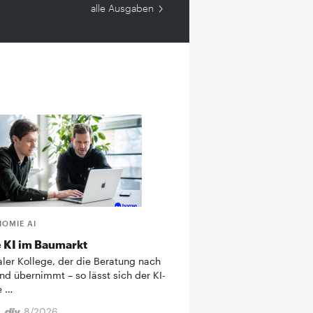
alle Ausgaben
HOMIE AI
 KI im Baumarkt
taler Kollege, der die Beratung nach
nd übernimmt – so lässt sich der KI-
e …
8/2026