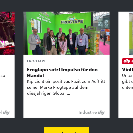
FROGTAPE
Frogtape setzt Impulse für den
Vielf
Handel
 so
Unter
Kip zieht ein positives Fazit zum Auftritt
gibt 
seiner Marke Frogtape auf dem
unter
diesjährigen Global …
el
Industrie