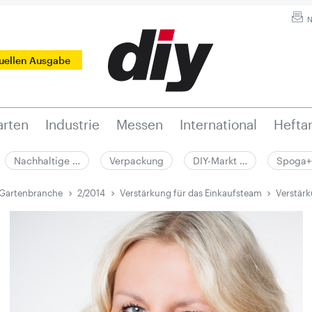
N
tuellen Ausgabe
rten
Industrie
Messen
International
Hefta
Nachhaltige …
Verpackung
DIY-Markt …
Spoga+
 Gartenbranche
2/2014
Verstärkung für das Einkaufsteam
Verstärk