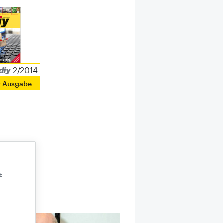
2/2014
r Ausgabe
E