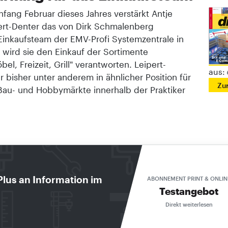
Anfang Februar dieses Jahres verstärkt Antje
ert-Denter das von Dirk Schmalenberg
 Einkaufsteam der EMV-Profi Systemzentrale in
 wird sie den Einkauf der Sortimente
el, Freizeit, Grill" verantworten. Leipert-
aus:
 bisher unter anderem in ähnlicher Position für
Zu
 Bau- und Hobbymärkte innerhalb der Praktiker
Zur Startseite
Plus an Information im
ABONNEMENT PRINT & ONLIN
Testangebot
ma
Direkt weiterlesen