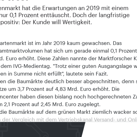
enmarkt hat die Erwartungen an 2019 mit einem
nur 0,1 Prozent enttäuscht. Doch der langfristige
 positiv: Der Kunde will Wertigkeit.
artenmarkt ist im Jahr 2019 kaum gewachsen. Das
amtmarktvolumen hat sich um gerade einmal 0,1 Prozent
d. Euro erhöht. Diese Zahlen nannte der Marktforscher K
f dem IVG-Medientag. "Trotz einer guten Ausgangslage 
n in Summe nicht erfüllt", lautete sein Fazit.
en die Baumärkte deutlich besser abgeschnitten, denn 
tze um 3,7 Prozent auf 4,83 Mrd. Euro erhöht. Die
ncenter haben diesen bislang noch hochgerechneten Z
 2,1 Prozent auf 2,45 Mrd. Euro zugelegt.
 die Baumärkte auf dem grünen Markt ziemlich wacker s
h der Vergleich mit dem Vertriebskanal Versand- und Onl
s Direktvertrieb der Hersteller: Die Zuwachsraten der b
ediglich 0,1 Punkte zugunsten des letztgenannten Kanals,