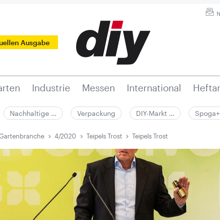
N
tuellen Ausgabe
rten
Industrie
Messen
International
Hefta
Nachhaltige …
Verpackung
DIY-Markt …
Spoga+
 Gartenbranche
4/2020
Teipels Trost
Teipels Trost