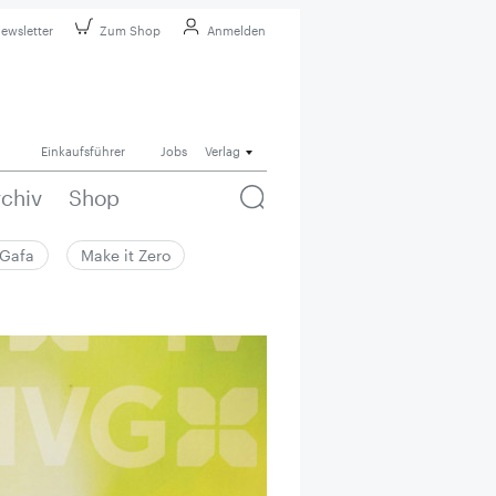
ewsletter
Zum Shop
Anmelden
Einkaufsführer
Jobs
Verlag
rchiv
Shop
Gafa
Make it Zero