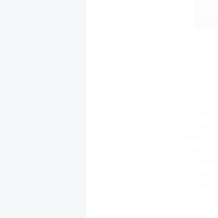
Auch bei 
ins Wanken
Jahren mi
Prozent g
mit seine
Von den d
Gesamtmar
mit 1,759