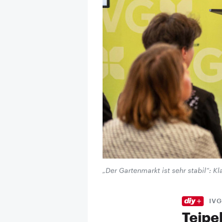
„Der Gartenmarkt ist sehr stabil“: K
IVG
Teipel