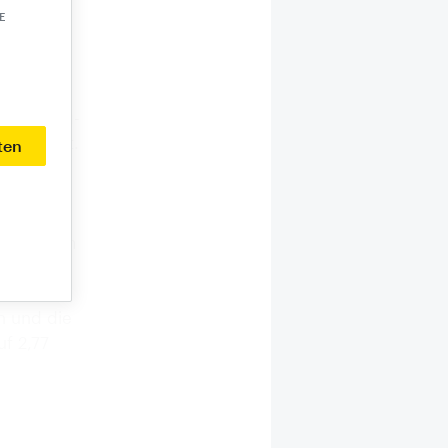
E
e kommen
m
 um 2,1
de Billig-
4 Prozent.
ten
aus, die
mit 1,96
nd auch
nzial beim
,61 Mrd.
n und die
f 2,77