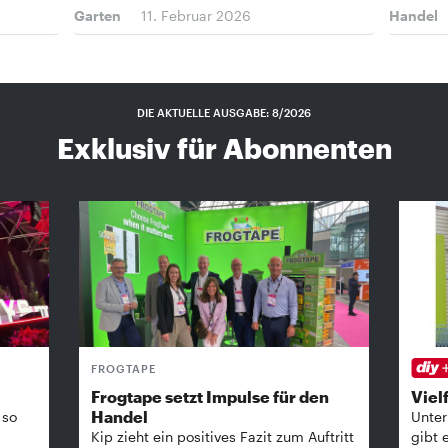
Garten
11. Februar 2026
Handel
DIE AKTUELLE AUSGABE: 8/2026
Exklusiv für Abonnenten
FROGTAPE
Frogtape setzt Impulse für den
Vielf
Handel
 so
Unter
Kip zieht ein positives Fazit zum Auftritt
gibt 