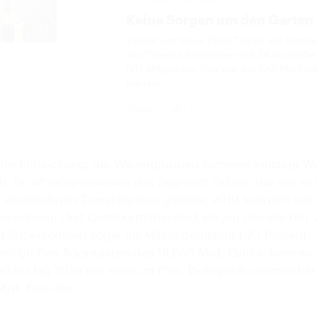
Keine Sorgen um den Garten
Zahlen von Klaus Peter Teipel, ein Trend
von Theresa Schleicher und 34 ausstell
IVG-Mitglieder: Das war der IVG-Medien
Garten.
Garten
4/2026
der Entwicklung der Warengruppen kommen einstige Wa
. So ist beispielsweise das Segment Grillen, das vor ei
t zweistelligen Zuwachsraten glänzte, 2019 lediglich um 
ewachsen. Und Outdoormöbel sind wegen des starken V
m Supersommer sogar ins Minus gerutscht (-2,1 Prozent).
rei großen Aggregaten des 18,665 Mrd. Euro schweren
ktes lag 2019 nur eines im Plus: Biologisch-chemischer
 Mrd. Euro das…