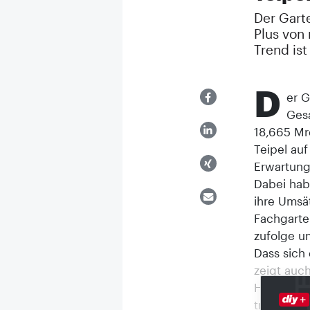
Der Gart
Plus von 
Trend ist
D
er G
Ges
18,665 Mr
Teipel au
Erwartunge
Dabei hab
ihre Umsä
Fachgarte
zufolge um
Dass sich
zeigt auc
Handel plu
trennen l