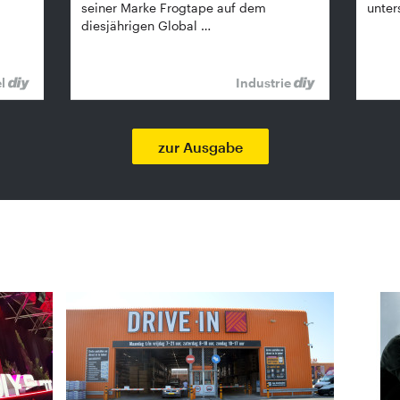
seiner Marke Frogtape auf dem
unter
diesjährigen Global …
el
Industrie
zur Ausgabe