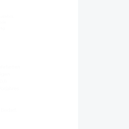
ausblick
ende
tag
hrheiten
nigen
0,6
orjahres
 Bedarf,