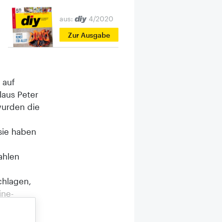
aus:
4/2020
Zur Ausgabe
 auf
laus Peter
wurden die
sie haben
ahlen
chlagen,
ine-
eiden
 der