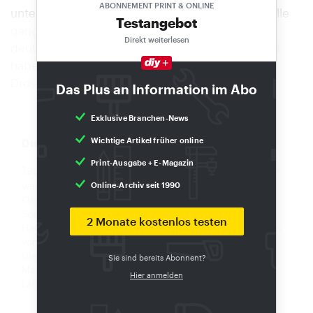
ABONNEMENT PRINT & ONLINE
unter anderem eine bargeldlose Zahlung über alle
Testangebot
gängigen Kanäle ermöglichte, fing auch das
Direkt weiterlesen
deutliche erhöhte Kundenvolumen auf. Niemand
habe länger warten müssen als notwendig, sagt
Droste.
Das Plus an Information im Abo
Exklusive Branchen-News
Wichtige Artikel früher online
Die Nowebau
Print-Ausgabe + E-Magazin
1
999 gegründet, ist die Nowebau in Fürstenau einer der
wenigen Baumärkte im ländlichen Raum zwischen
Online-Archiv seit 1990
Osnabrück und Lingen/Ems. Mit einem umfangreichen
Sortiment, das von Pflanzen über Baustoffe bis zu
2 Monate kostenlos testen
Haushaltsartikeln reicht, werden in einem Einzugsgebiet
von gut 20 Kilometern rund 15.000 Einwohner erreicht.
Die Geschäftsführung des Marktes hat der 46-jährige
Sie sind bereits Abonnent?
Matthias Droste inne, der nach einer Ausbildung zum
Hier anmelden
Landwirt eine kaufmännische Ausbildung absolvierte.