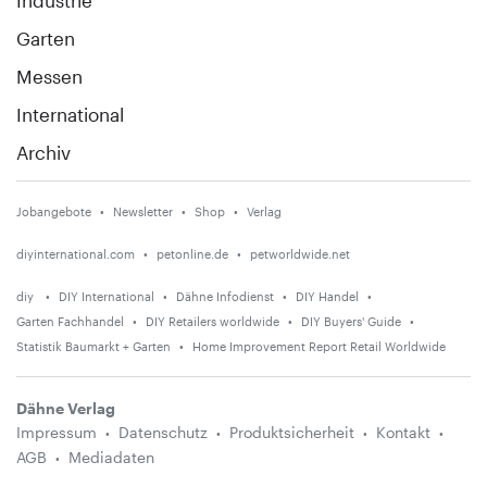
Industrie
Garten
Messen
International
Archiv
Jobangebote
Newsletter
Shop
Verlag
diyinternational.com
petonline.de
petworldwide.net
diy
DIY International
Dähne Infodienst
DIY Handel
Garten Fachhandel
DIY Retailers worldwide
DIY Buyers' Guide
Statistik Baumarkt + Garten
Home Improvement Report Retail Worldwide
Dähne Verlag
Impressum
Datenschutz
Produktsicherheit
Kontakt
AGB
Mediadaten