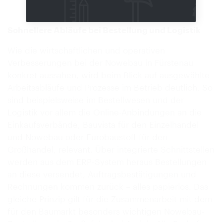
Schnellere Abläufe bei Bestellung und Logistik
Wie die wirtschaftlichen und operativen
Verbesserungen bei der Nowebau in Fürstenau
konkret aussahen, wird beim Blick auf ausgewählte
Arbeitsabläufe und Prozesse im Betrieb deutlich. So
sind beispielsweise im Bestellwesen und der
Logistik vor allem die Online-Anbindungen an die
Einkaufsverbände, Bauvista für den Einzelhandel
und Nowebau oder Eurobaustoff für den
Großhandel, relevant. Über integrierte Schnittstellen
werden aus dem ERP-System heraus Bestellungen
an diese versendet, Auftragsbestätigungen und
Rechnungen kommen zurück – alles papierlos. Das
gleiche Prinzip gilt für die Zusammenarbeit mit dem
für den Baumarkt besonders wichtigen Nowebau-