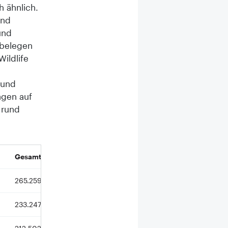
h ähnlich.
und
und
 belegen
ildlife
 und
agen auf
 rund
Gesamtzahl an Pins
265.259
233.247