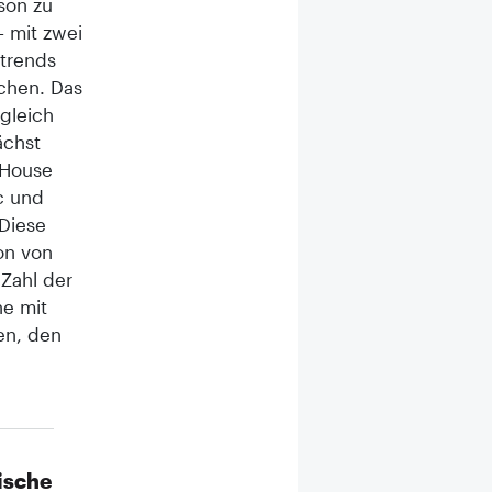
son zu
 mit zwei
htrends
chen. Das
gleich
ächst
 House
c und
Diese
on von
 Zahl der
he mit
en, den
ische