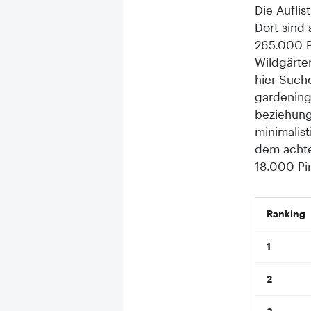
Die Auflis
Dort sind 
265.000 P
Wildgärte
hier Such
gardening
beziehung
minimalis
dem achte
18.000 Pi
Ranking
1
2