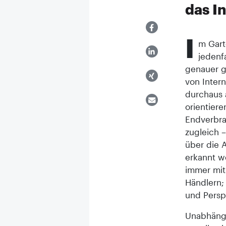
das I
I
m Gart
jedenf
genauer g
von Inter
durchaus 
orientiere
Endverbrau
zugleich 
über die 
erkannt w
immer mit
Händlern;
und Persp
Unabhängi