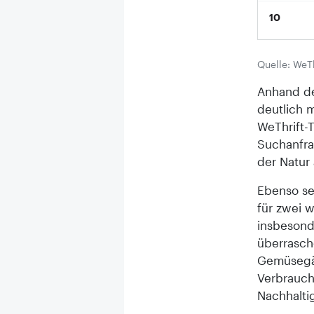
10
Quelle: WeTh
Anhand de
deutlich 
WeThrift-
Suchanfra
der Natur 
Ebenso se
für zwei 
insbesond
überrasch
Gemüsegär
Verbrauch
Nachhalti