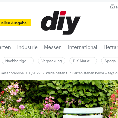
N
tuellen Ausgabe
rten
Industrie
Messen
International
Hefta
Nachhaltige …
Verpackung
DIY-Markt …
Spoga+
 Gartenbranche
6/2022
Wilde Zeiten für Gärten ­stehen bevor – sagt d