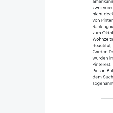
amerikani
zwei vers
nicht dec
von Pinte
Ranking i
zum Oktob
Wohnzeits
Beautiful
Garden De
wurden im
Pinterest,
Pins in B
dem Suchb
sogenannt