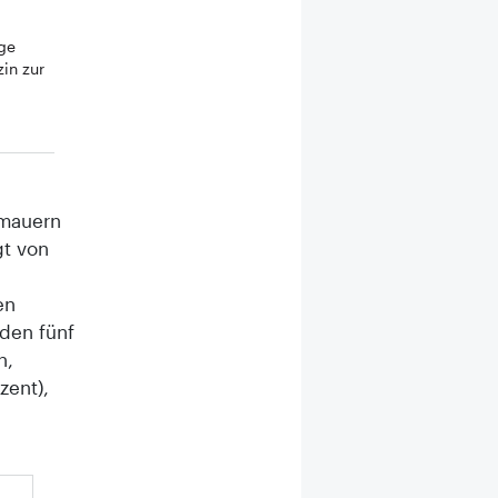
age
in zur
nmauern
gt von
en
den fünf
n,
zent),