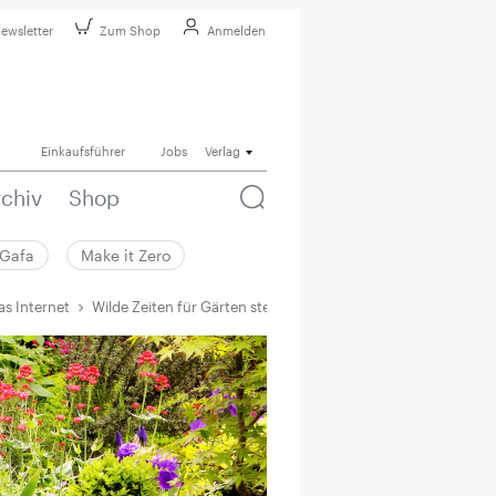
ewsletter
Zum Shop
Anmelden
Einkaufsführer
Jobs
Verlag
rchiv
Shop
Gafa
Make it Zero
as Internet
Wilde Zeiten für Gärten ­stehen bevor – sagt das Internet