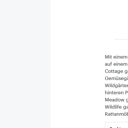
Mit einem
auf einem 
Cottage g
Gemüsegär
Wildgärte
hinteren P
Meadow ga
Wildlife g
Rattanmöb