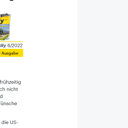
6/2022
r Ausgabe
rühzeitig
ch nicht
nd
 Wünsche
 die US-