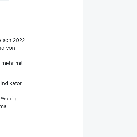
aison 2022
ung von
r mehr mit
Indikator
. Wenig
ema