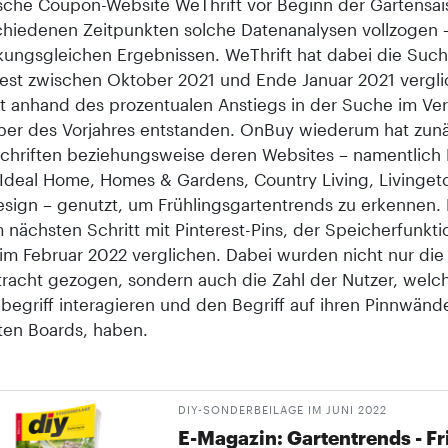
sche Coupon-Website WeThrift vor Beginn der Gartensai
chiedenen Zeitpunkten solche Datenanalysen vollzogen –
kungsgleichen Ergebnissen. WeThrift hat dabei die Suc
rest zwischen Oktober 2021 und Ende Januar 2021 vergli
st anhand des prozentualen Anstiegs in der Suche im Ver
er des Vorjahres entstanden. OnBuy wiederum hat zun
chriften beziehungsweise deren Websites – namentlich
, Ideal Home, Homes & Gardens, Country Living, Livinget
sign – genutzt, um Frühlingsgartentrends zu erkennen. 
 nächsten Schritt mit Pinterest-Pins, der Speicherfunkti
 im Februar 2022 verglichen. Dabei wurden nicht nur die
etracht gezogen, sondern auch die Zahl der Nutzer, welc
egriff interagieren und den Begriff auf ihren Pinnwänd
en Boards, haben.
DIY-SONDERBEILAGE IM JUNI 2022
E-Magazin: Gartentrends - Fr