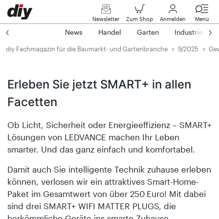
Newsletter
Zum Shop
Anmelden
Menü
News
Handel
Garten
Industrie
diy Fachmagazin für die Baumarkt- und Gartenbranche
9/2025
Gew
Erleben Sie jetzt SMART+ in allen
Facetten
Ob Licht, Sicherheit oder Energieeffizienz – SMART+
Lösungen von LEDVANCE machen Ihr Leben
smarter. Und das ganz einfach und komfortabel.
Damit auch Sie intelligente Technik zuhause erleben
können, verlosen wir ein attraktives Smart-Home-
Paket im Gesamtwert von über 250 Euro! Mit dabei
sind drei SMART+ WIFI MATTER PLUGS, die
herkömmliche Geräte ins smarte Zuhause