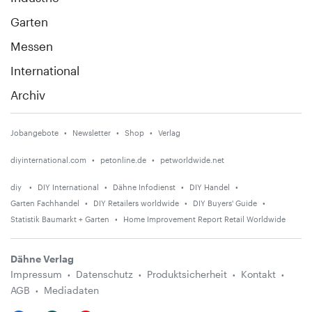
Garten
Messen
International
Archiv
Jobangebote
Newsletter
Shop
Verlag
diyinternational.com
petonline.de
petworldwide.net
diy
DIY International
Dähne Infodienst
DIY Handel
Garten Fachhandel
DIY Retailers worldwide
DIY Buyers' Guide
Statistik Baumarkt + Garten
Home Improvement Report Retail Worldwide
Dähne Verlag
Impressum
Datenschutz
Produktsicherheit
Kontakt
AGB
Mediadaten