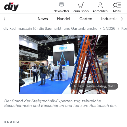
Newsletter
Zum Shop
Anmelden
Menü
News
Handel
Garten
Industrie
diy Fachmagazin für die Baumarkt- und Gartenbranche
5/2026
Kom
Quelle: Dähne Verlag, Götz
Der Stand der Steigtechnik-Experten zog zahlreiche
Besucherinnen und Besucher an und lud zum Austausch ein.
KRAUSE