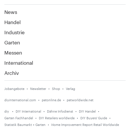
News
Handel
Industrie
Garten
Messen
International
Archiv
Jobangebote
Newsletter
Shop
Verlag
diyinternational.com
petonline.de
petworldwide.net
diy
DIY International
Dähne Infodienst
DIY Handel
Garten Fachhandel
DIY Retailers worldwide
DIY Buyers' Guide
Statistik Baumarkt + Garten
Home Improvement Report Retail Worldwide