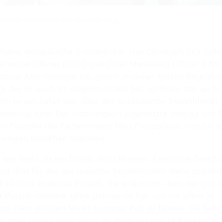
erkhoff moderierte die Veranstaltung.
(Quelle: Bonial)
hema europäische Souveränität, das Christoph Eck-Sch
mercial Officer (CCO) und Chief Marketing Officer (CM
zerns Axel Springer SE, gleich in seiner kurzen Begrüßu
O, der er auch ist, angesprochen hat, ist ihnen das auc
nn es ein Zufall war, dass der europäische Bezahldienst
ordnung kam: Der ursprünglich angesetzte Vortrag von E
 Co-Founder der Farbenmarke Miss Pompadour, musste s
g wegen Krankheit ausfallen.
 war mehr als ein Ersatz: Nora Kemper, Executive Directo
nd dort für das europäische Bezahlsystem Wero zuständ
 Einblicke in dieses Projekt. Sie erläuterte, dass der groß
t Paypal mehrere Jahre gebraucht hat, um vor allem in
nd, dem größten Markt Europas, Fuß zu fassen. Sie beto
ls zwei Jahren habe Wero als Verbund von 14 Banken in 