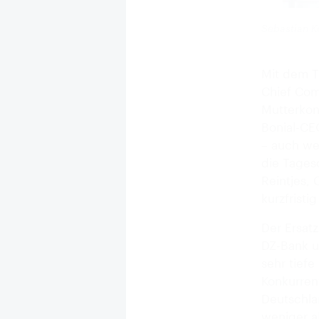
Sebastian K
Mit dem T
Chief Com
Mutterkon
Bonial-CE
– auch we
die Tages
Reintjes,
kurzfristi
Der Ersatz
DZ-Bank u
sehr tiefe
Konkurren
Deutschla
weniger a