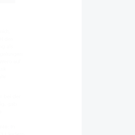
midt,
O) des
ng als
h gelungen
 Wero auf
rik
ehr
r bei der
ig, gab
e
nte: In
13 Ländern