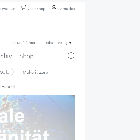
ewsletter
Zum Shop
Anmelden
Einkaufsführer
Jobs
Verlag
rchiv
Shop
Gafa
Make it Zero
d Handel