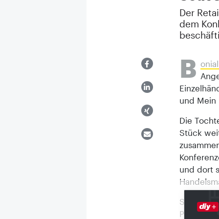
Der Retai
dem Konk
beschäfti
B
onial
Ange
Einzelhän
und Mein 
Die Tochte
Stück weit
zusammenb
Konferenz
und dort 
Handelsma
So gesehe
President