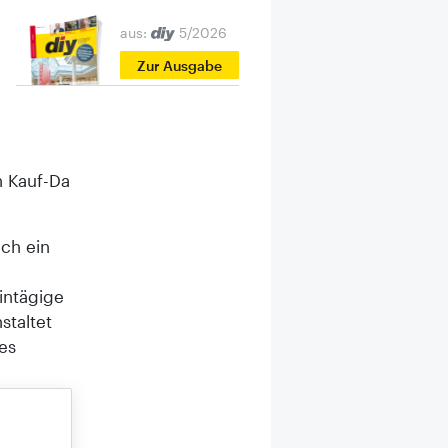
aus:
5/2026
Zur Ausgabe
n Kauf-Da
uch ein
intägige
staltet
es
ce
nspektrum