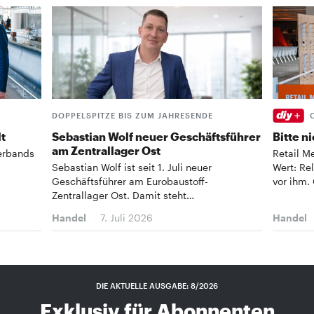
DOPPELSPITZE BIS ZUM JAHRESENDE
t
Sebastian Wolf neuer Geschäftsführer
Bitte n
am Zentrallager Ost
erbands
Retail M
Sebastian Wolf ist seit 1. Juli neuer
Wert: Re
Geschäftsführer am Eurobaustoff-
vor ihm.
Zentrallager Ost. Damit steht…
Handel
7. Juli 2026
Handel
DIE AKTUELLE AUSGABE: 8/2026
Exklusiv für Abonnenten