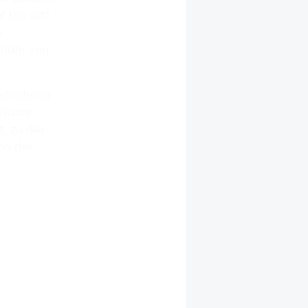
f the art“
m
ebühr von
eilnehmer
chwarz
, zu der
ch der