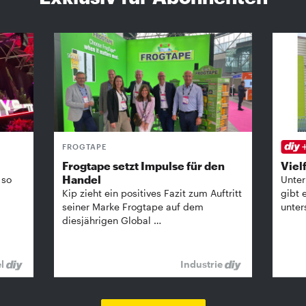
FROGTAPE
Frogtape setzt Impulse für den
Vielf
Handel
 so
Unter
Kip zieht ein positives Fazit zum Auftritt
gibt 
seiner Marke Frogtape auf dem
unter
diesjährigen Global …
el
Industrie