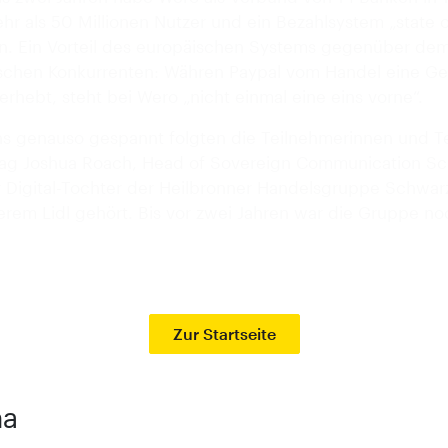
hr als 50 Millionen Nutzer und ein Bezahlsystem „state o
n. Ein Vorteil des europäischen Systems gegenüber de
schen Konkurrenten: Währen Paypal vom Handel eine G
erhebt, steht bei Wero „nicht einmal eine eins vorne“.
s genauso gespannt folgten die Teilnehmerinnen und T
ag Joshua Roach, Head of Sovereign Communication S
er Digital-Tochter der Heilbronner Handelsgruppe Schwarz
erem Lidl gehört. Bis vor zwei Jahren war die Gruppe no
Zur Startseite
ma