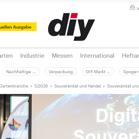
N
tuellen Ausgabe
rten
Industrie
Messen
International
Hefta
Nachhaltige …
Verpackung
DIY-Markt …
Spoga+
 Gartenbranche
5/2026
Souveränität und Handel
Souveränität un