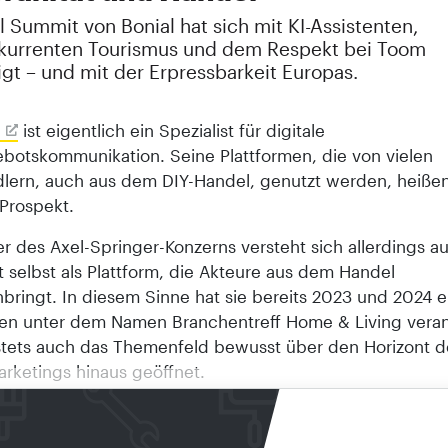
l Summit von Bonial hat sich mit KI-Assistenten,
urrenten Tourismus und dem Respekt bei Toom
gt – und mit der Erpressbarkeit Europas.
ist eigentlich ein Spezialist für digitale
botskommunikation. Seine Plattformen, die von vielen
dlern, auch aus dem DIY-Handel, genutzt werden, heiße
Prospekt.
r des Axel-Springer-Konzerns versteht sich allerdings a
 selbst als Plattform, die Akteure aus dem Handel
ringt. In diesem Sinne hat sie bereits 2023 und 2024 e
en unter dem Namen Branchentreff Home & Living veran
stets auch das Themenfeld bewusst über den Horizont d
rketings hinaus geöffnet.
n ist es nur konsequent, dass die Macher um Senior Vi
 Sebastian Kerkhoff die Veranstaltung in ihrem Branche