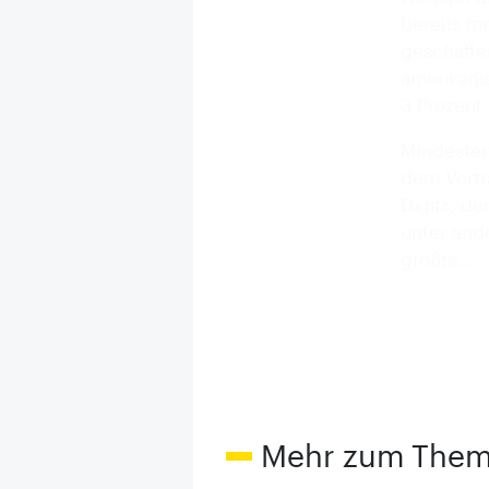
bereits me
geschaffe
amerikani
3 Prozent 
Mindesten
dem Vortr
Digits, d
unter and
größte…
Mehr zum The