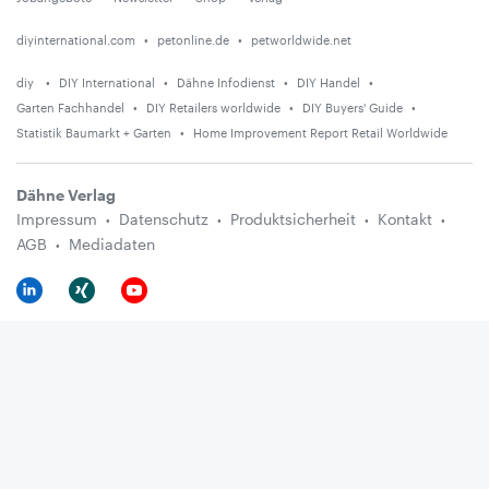
diyinternational.com
petonline.de
petworldwide.net
diy
DIY International
Dähne Infodienst
DIY Handel
Garten Fachhandel
DIY Retailers worldwide
DIY Buyers' Guide
Statistik Baumarkt + Garten
Home Improvement Report Retail Worldwide
Dähne Verlag
Impressum
Datenschutz
Produktsicherheit
Kontakt
AGB
Mediadaten