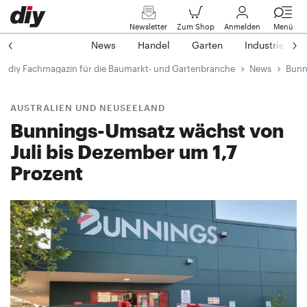
Newsletter
Zum Shop
Anmelden
Menü
News
Handel
Garten
Industrie
diy Fachmagazin für die Baumarkt- und Gartenbranche
News
Bunn
AUSTRALIEN UND NEUSEELAND
Bunnings-Umsatz wächst von
Juli bis Dezember um 1,7
Prozent