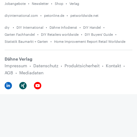
Jobangebote
Newsletter
Shop
Verlag
diyinternational.com
petonline.de
petworldwide.net
diy
DIY International
Dähne Infodienst
DIY Handel
Garten Fachhandel
DIY Retailers worldwide
DIY Buyers' Guide
Statistik Baumarkt + Garten
Home Improvement Report Retail Worldwide
Dähne Verlag
Impressum
Datenschutz
Produktsicherheit
Kontakt
AGB
Mediadaten