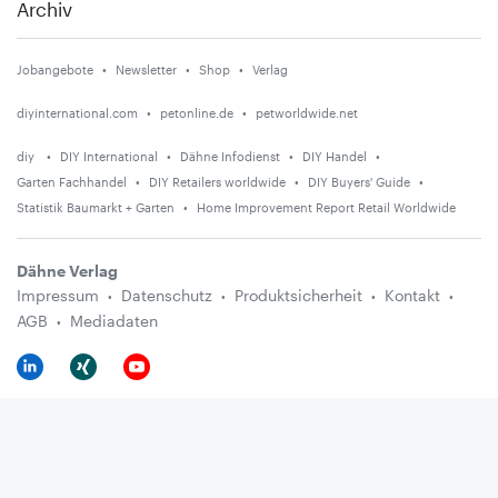
Archiv
Jobangebote
Newsletter
Shop
Verlag
diyinternational.com
petonline.de
petworldwide.net
diy
DIY International
Dähne Infodienst
DIY Handel
Garten Fachhandel
DIY Retailers worldwide
DIY Buyers' Guide
Statistik Baumarkt + Garten
Home Improvement Report Retail Worldwide
Dähne Verlag
Impressum
Datenschutz
Produktsicherheit
Kontakt
AGB
Mediadaten