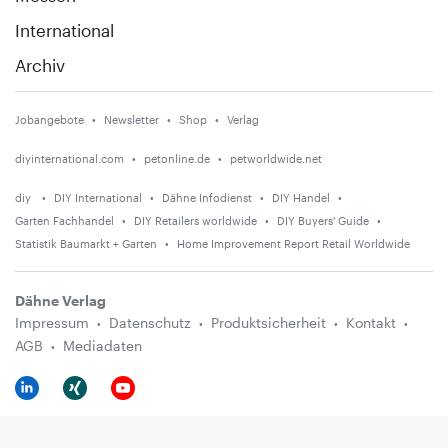
International
Archiv
Jobangebote
Newsletter
Shop
Verlag
diyinternational.com
petonline.de
petworldwide.net
diy
DIY International
Dähne Infodienst
DIY Handel
Garten Fachhandel
DIY Retailers worldwide
DIY Buyers' Guide
Statistik Baumarkt + Garten
Home Improvement Report Retail Worldwide
Dähne Verlag
Impressum
Datenschutz
Produktsicherheit
Kontakt
AGB
Mediadaten