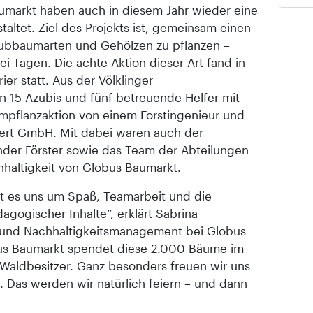
umarkt haben auch in diesem Jahr wieder eine
altet. Ziel des Projekts ist, gemeinsam einen
aubbaumarten und Gehölzen zu pflanzen –
 Tagen. Die achte Aktion dieser Art fand in
ier statt. Aus der Völklinger
 15 Azubis und fünf betreuende Helfer mit
umpflanzaktion von einem Forstingenieur und
zert GmbH. Mit dabei waren auch der
nder Förster sowie das Team der Abteilungen
haltigkeit von Globus Baumarkt.
ht es uns um Spaß, Teamarbeit und die
agogischer Inhalte“, erklärt Sabrina
- und Nachhaltigkeitsmanagement bei Globus
bus Baumarkt spendet diese 2.000 Bäume im
Waldbesitzer. Ganz besonders freuen wir uns
 Das werden wir natürlich feiern – und dann