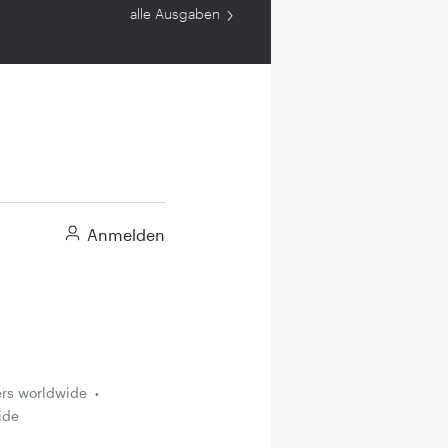
alle Ausgaben
Anmelden
ers worldwide
ide