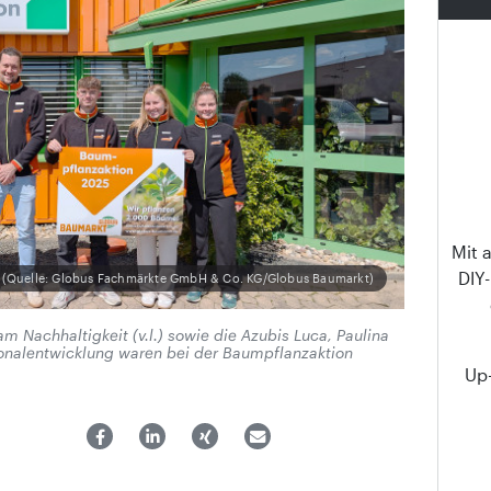
Mit 
DIY
(Quelle: Globus Fachmärkte GmbH & Co. KG/Globus Baumarkt)
m Nachhaltigkeit (v.l.) sowie die Azubis Luca, Paulina
nalentwicklung waren bei der Baumpflanzaktion
Up-