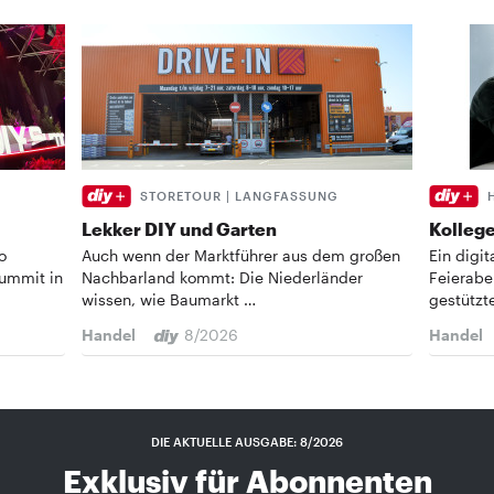
STORETOUR | LANGFASSUNG
Lekker DIY und Garten
Kollege
o
Auch wenn der Marktführer aus dem großen
Ein digi
Summit in
Nachbarland kommt: Die Niederländer
Feierabe
wissen, wie Baumarkt …
gestützt
Handel
8/2026
Handel
DIE AKTUELLE AUSGABE: 8/2026
Exklusiv für Abonnenten