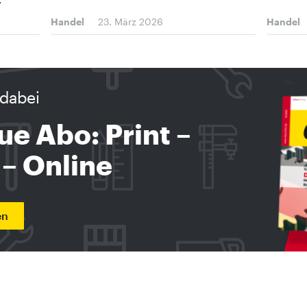
Handel
23. März 2026
Handel
dabei
ue Abo: Print –
 – Online
en