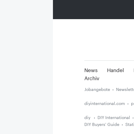
News
Handel
Archiv
Jobangebote
Newslett
diyinternational.com
p
diy
DIY International
DIY Buyers' Guide
Stat