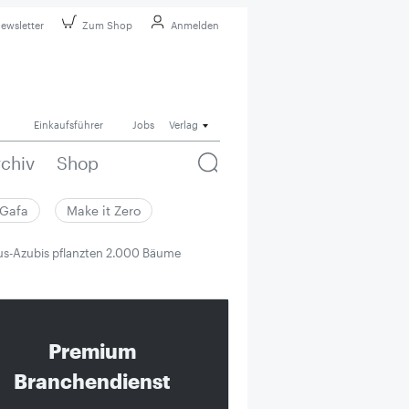
ewsletter
Zum Shop
Anmelden
Einkaufsführer
Jobs
Verlag
rchiv
Shop
Gafa
Make it Zero
us-Azubis pflanzten 2.000 Bäume
Premium
Branchendienst