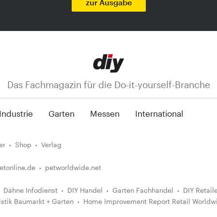
zur Ausgabe
Das Fachmagazin für die Do-it-yourself-Branche
Industrie
Garten
Messen
International
er
Shop
Verlag
etonline.de
petworldwide.net
Dähne Infodienst
DIY Handel
Garten Fachhandel
DIY Retail
istik Baumarkt + Garten
Home Improvement Report Retail Worldw