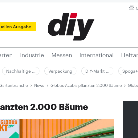
N
tuellen Ausgabe
rten
Industrie
Messen
International
Hefta
Nachhaltige …
Verpackung
DIY-Markt …
Spoga+
 Gartenbranche
News
Globus-Azubis pflanzten 2.000 Bäume
Glob
lanzten 2.000 Bäume