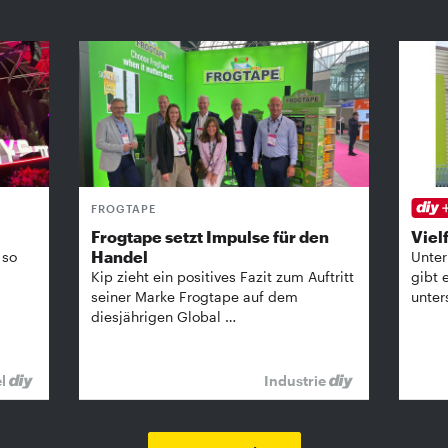
FROGTAPE
Frogtape setzt Impulse für den
Vielf
Handel
 so
Unter
Kip zieht ein positives Fazit zum Auftritt
gibt 
seiner Marke Frogtape auf dem
unter
diesjährigen Global …
el
Industrie