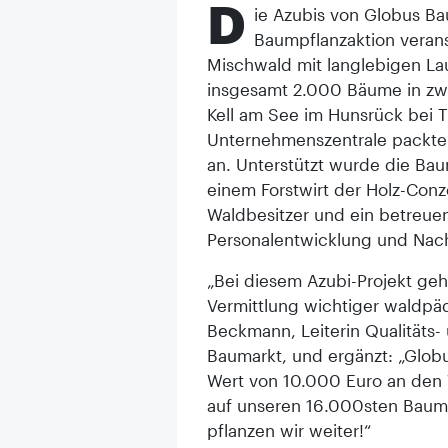
D
ie Azubis von Globus Ba
Baumpflanzaktion veranst
Mischwald mit langlebigen L
insgesamt 2.000 Bäume in zwei
Kell am See im Hunsrück bei Tr
Unternehmenszentrale packten
an. Unterstützt wurde die Ba
einem Forstwirt der Holz-Con
Waldbesitzer und ein betreue
Personalentwicklung und Nach
„Bei diesem Azubi-Projekt ge
Vermittlung wichtiger waldpäd
Beckmann, Leiterin Qualitäts
Baumarkt, und ergänzt: „Glo
Wert von 10.000 Euro an den 
auf unseren 16.000sten Baum.
pflanzen wir weiter!“