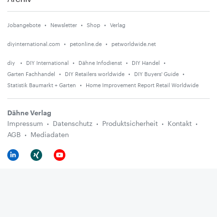
Jobangebote
Newsletter
Shop
Verlag
diyinternational.com
petonline.de
petworldwide.net
diy
DIY International
Dähne Infodienst
DIY Handel
Garten Fachhandel
DIY Retailers worldwide
DIY Buyers' Guide
Statistik Baumarkt + Garten
Home Improvement Report Retail Worldwide
Dähne Verlag
Impressum
Datenschutz
Produktsicherheit
Kontakt
AGB
Mediadaten