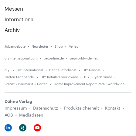
Messen
International
Archiv
Jobangebote
Newsletter
Shop
Verlag
diyinternational.com
petonline.de
petworldwide.net
diy
DIY International
Dähne Infodienst
DIY Handel
Garten Fachhandel
DIY Retailers worldwide
DIY Buyers' Guide
Statistik Baumarkt + Garten
Home Improvement Report Retail Worldwide
Dähne Verlag
Impressum
Datenschutz
Produktsicherheit
Kontakt
AGB
Mediadaten