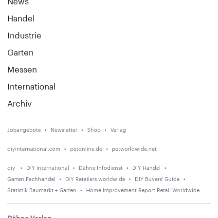
News
Handel
Industrie
Garten
Messen
International
Archiv
Jobangebote
Newsletter
Shop
Verlag
diyinternational.com
petonline.de
petworldwide.net
diy
DIY International
Dähne Infodienst
DIY Handel
Garten Fachhandel
DIY Retailers worldwide
DIY Buyers' Guide
Statistik Baumarkt + Garten
Home Improvement Report Retail Worldwide
Dähne Verlag