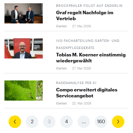
BROCKPÄHLER FOLGT AUF ENDERLIN
Graf regelt Nachfolge im
Vertrieb
Garten
27. Mai 2026
IVG-FACHABTEILUNG GARTEN- UND
RASENPFLEGEGERÄTE
Tobias M. Koerner einstimmig
wiedergewählt
Garten
27. Mai 2026
RASENANALYSE PER KI
Compo erweitert digitales
Serviceangebot
Garten
22. Mai 2026
Vorherige
2
3
4
...
160
Nächste