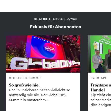
DIE AKTUELLE AUSGABE: 8/2026
Exklusiv für Abonnenten
GLOBAL DIY-SUMMIT
FROGTAPE
So groß wie nie
Frogtape s
Handel
Und in unsicheren Zeiten vielleicht so
notwendig wie nie: Der Global DIY-
Kip zieht ein
Summit in Amsterdam …
seiner Mark
diesjährige