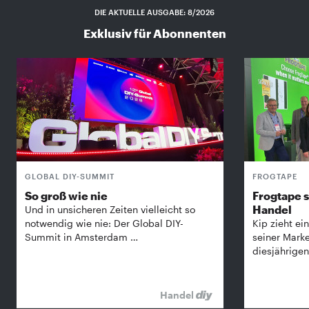
DIE AKTUELLE AUSGABE: 8/2026
Exklusiv für Abonnenten
GLOBAL DIY-SUMMIT
FROGTAPE
So groß wie nie
Frogtape s
Handel
Und in unsicheren Zeiten vielleicht so
notwendig wie nie: Der Global DIY-
Kip zieht ein
Summit in Amsterdam …
seiner Mark
diesjährige
Handel