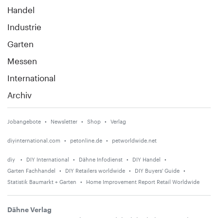
Handel
Industrie
Garten
Messen
International
Archiv
Jobangebote
Newsletter
Shop
Verlag
diyinternational.com
petonline.de
petworldwide.net
diy
DIY International
Dähne Infodienst
DIY Handel
Garten Fachhandel
DIY Retailers worldwide
DIY Buyers' Guide
Statistik Baumarkt + Garten
Home Improvement Report Retail Worldwide
Dähne Verlag