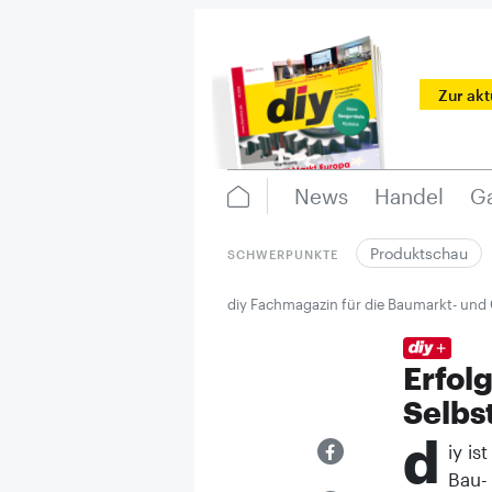
Zur ak
News
Handel
Ga
Produktschau
SCHWERPUNKTE
diy Fachmagazin für die Baumarkt- und
Erfol
Selb
d
iy is
Bau-