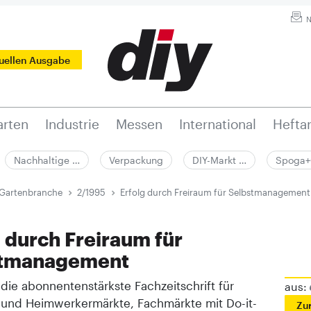
N
tuellen Ausgabe
rten
Industrie
Messen
International
Hefta
Nachhaltige …
Verpackung
DIY-Markt …
Spoga+
 Gartenbranche
2/1995
Erfolg durch Freiraum für Selbstmanagement
g durch Freiraum für
stmanagement
t die abonnentenstärkste Fachzeitschrift für
aus:
 und Heimwerkermärkte, Fachmärkte mit Do-it-
Zu