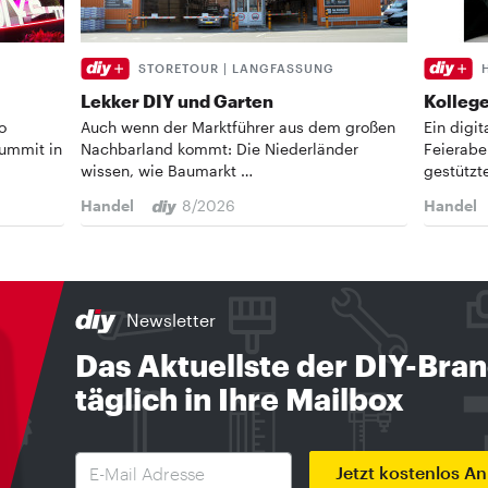
STORETOUR | LANGFASSUNG
Lekker DIY und Garten
Kollege
o
Auch wenn der Marktführer aus dem großen
Ein digi
Summit in
Nachbarland kommt: Die Niederländer
Feierabe
wissen, wie Baumarkt …
gestützt
Handel
8/2026
Handel
Newsletter
Das Aktuellste der DIY-Bra
täglich in Ihre Mailbox
Jetzt kostenlos A