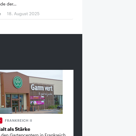
nde der…
e
18. August 2025
FRANKREICH II
alt als Stärke
 den Gartencentern in Frankreich