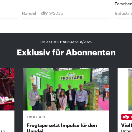
Forsche
Handel
9/2025
Industri
DIE AKTUELLE AUSGABE: 8/2026
Exklusiv für Abonnenten
FROGTAPE
Frogtape setzt Impulse für den
Vielf
Handel
 so
Unter