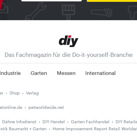
Das Fachmagazin für die Do-it-yourself-Branche
Industrie
Garten
Messen
International
er
Shop
Verlag
etonline.de
petworldwide.net
Dähne Infodienst
DIY Handel
Garten Fachhandel
DIY Retail
istik Baumarkt + Garten
Home Improvement Report Retail Worldw