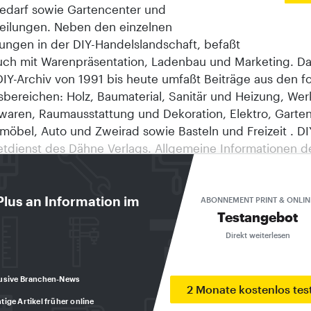
Bedarf sowie Gartencenter und
eilungen. Neben den einzelnen
ungen in der DIY-Handelslandschaft, befaßt
auch mit Warenpräsentation, Ladenbau und Marketing. D
IY-Archiv von 1991 bis heute umfaßt Beiträge aus den 
sbereichen: Holz, Baumaterial, Sanitär und Heizung, We
waren, Raumausstattung und Dekoration, Elektro, Garten
öbel, Auto und Zweirad sowie Basteln und Freizeit . DIY
netdienst des Dähne Verlags. Allgemeine Informationen d
inden Sie unter http://www.daehne.de . Das diy-Textarchi
nwendung des Internet-Service-Partners DeDeNet Intern
a-Entwicklungen GmbH, Ettlingen. © Copyright 1998, D
Plus an Information im
ABONNEMENT PRINT & ONLIN
Testangebot
ttlingen. MANAGEMENT Erfolg durch Freiraum für
agement Ähnlich wie Thomas Peters und Robert Water
Direkt weiterlesen
0 Jahren auf der Suche nach Spitzenleistungen" die
ktoren ganzer Unternehmen durchleuchteten, begann OB
usive Branchen-News
uche nach den Erfolgsfaktoren einer exzellenten Marktfü
2 Monate kostenlos tes
tige Artikel früher online
as 'Geheimnis' einer exzellenten Marktleitung?", so fragte