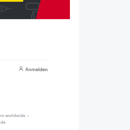
Anmelden
ers worldwide
ide