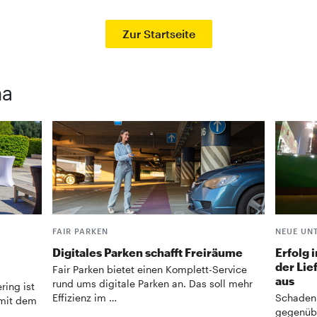
Zur Startseite
ma
FAIR PARKEN
NEUE UN
Digitales Parken schafft ­Freiräume
Erfolg 
der Lie
Fair Parken bietet einen Komplett-Service
aus
rund ums digitale Parken an. Das soll mehr
ring ist
Effizienz im …
Schaden 
 mit dem
gegenübe