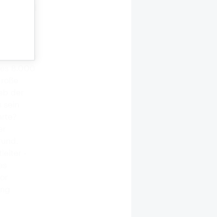
n aus rund
ngarn
en (IGL)
griff man
enordnung
des 8.000
große
eb der
 sein
hrte?
er
rund.
eiter -
es
or
ung