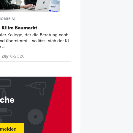
HOMIE AI
 KI im Baumarkt
taler Kollege, der die Beratung nach
nd übernimmt – so lässt sich der KI-
e …
8/2026
nche
nmelden