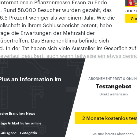
 Internationale Pflanzenmesse Essen zu Ende
 Rund 58.000 Besucher wurden gezählt; das
aus:
6,5 Prozent weniger als vor einem Jahr. Wie die
Zu
llschaft in ihrem Schlussbericht betont, habe
rage die Erwartungen der Mehrzahl der
 übertroffen. Das Branchenklima befinde sich
. In der Tat haben sich viele Aussteller im Gespräch zuf
verlauf geäußert, auch wenn teilweise ein etwas gerin
uspruch registriert wurde. Insgesamt waren 1.400 Unt
tionen in Essen vertreten. Der Auslandsanteil bei den B
27 Prozent angegeben. Gäste aus mehr als 90 Ländern 
Plus an Information im
ABONNEMENT PRINT & ONLIN
Testangebot
t. Die nächste IPM findet vom 24. bis zum 27. Januar 2008
kauf zieht Bilanz Die Gießener Fachhandelskooperation
Direkt weiterlesen
at im Geschäftsjahr 2005/2006 (Abschluss zum 31. Aug
tralregulierungsumsatz gehalten und ihren Lagerumsatz
usive Branchen-News
esteigert. Das komplette Umsatzvolumen liegt bei 70 Mio
2 Monate kostenlos tes
tige Artikel früher online
 Wachstum sei nur möglich geworden durch das gute
en der Tochtergesellschaft NBB-Egesa Gartencenter, di
t-Ausgabe + E-Magazin
Sie sind bereits Abonnent?