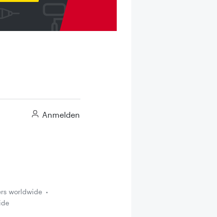
Anmelden
ers worldwide
ide