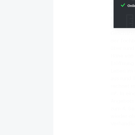
neue Fran
Onli
gewinnen 
Kooperati
positiv au
Geschäfts
der Tochte
über rund
Höhe von 
Eröffnung
Leben im 
aus rund 
rechnet m
m². In ein
Angebots 
zum 4. Se
wieder oh
Verhandlu