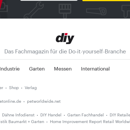
Das Fachmagazin für die Do-it-yourself-Branche
Industrie
Garten
Messen
International
er
Shop
Verlag
etonline.de
petworldwide.net
Dähne Infodienst
DIY Handel
Garten Fachhandel
DIY Retail
istik Baumarkt + Garten
Home Improvement Report Retail Worldw