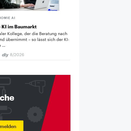
HOMIE AI
 KI im Baumarkt
taler Kollege, der die Beratung nach
nd übernimmt – so lässt sich der KI-
e …
8/2026
nche
nmelden