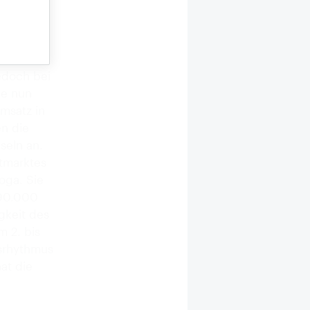
insel
Auch die
Ergebnis
edoch bei
ie nun
msatz in
en die
seln an.
tmarktes
oga. Sie
190.000
gkeit des
m 2. bis
srhythmus
at die