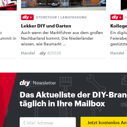
STORETOUR | LANGFASSUNG
Lekker DIY und Garten
Kollege
o
Auch wenn der Marktführer aus dem großen
Ein digi
Summit in
Nachbarland kommt: Die Niederländer
Feierabe
wissen, wie Baumarkt …
gestützt
Handel
8/2026
Handel
Newsletter
Das Aktuellste der DIY-Bra
täglich in Ihre Mailbox
Jetzt kostenlos A