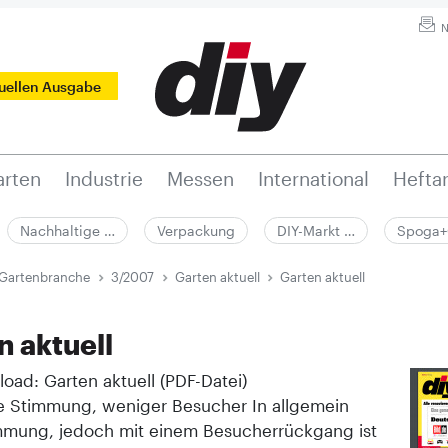
N
tuellen Ausgabe
rten
Industrie
Messen
International
Hefta
Nachhaltige …
Verpackung
DIY-Markt …
Spoga+
 Gartenbranche
3/2007
Garten aktuell
Garten aktuell
n aktuell
oad: Garten aktuell (PDF-Datei)
e Stimmung, weniger Besucher In allgemein
mmung, jedoch mit einem Besucherrückgang ist