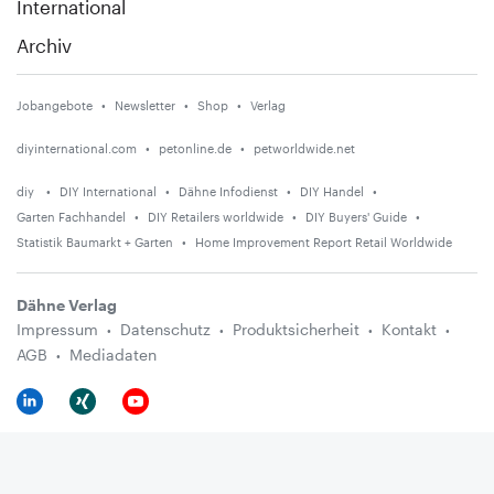
International
Archiv
Jobangebote
Newsletter
Shop
Verlag
diyinternational.com
petonline.de
petworldwide.net
diy
DIY International
Dähne Infodienst
DIY Handel
Garten Fachhandel
DIY Retailers worldwide
DIY Buyers' Guide
Statistik Baumarkt + Garten
Home Improvement Report Retail Worldwide
Dähne Verlag
Impressum
Datenschutz
Produktsicherheit
Kontakt
AGB
Mediadaten