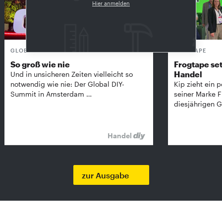
Hier anmelden
GLOBAL DIY-SUMMIT
FROGTAPE
So groß wie nie
Frogtape set
Handel
Und in unsicheren Zeiten vielleicht so
notwendig wie nie: Der Global DIY-
Kip zieht ein p
Summit in Amsterdam …
seiner Marke 
diesjährigen G
Handel
zur Ausgabe