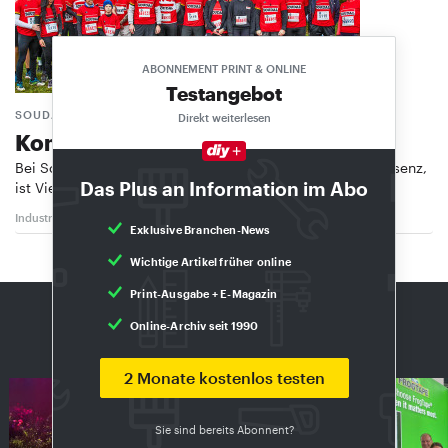
ABONNEMENT PRINT & ONLINE
Testangebot
SOUDAL
Direkt weiterlesen
Kompetenz kennt kein ­Geschlecht
Bei Soudal, einem Familienunternehmen mit globaler Präsenz,
Das Plus an Information im Abo
ist Vielfalt nicht nur ein Ziel, …
Industrie
4/2024
Exklusive Branchen-News
Wichtige Artikel früher online
Print-Ausgabe + E-Magazin
DIE AKTUELLE AUSGABE: 8/2026
Online-Archiv seit 1990
Exklusiv für Abonnenten
2 Monate kostenlos testen
Sie sind bereits Abonnent?