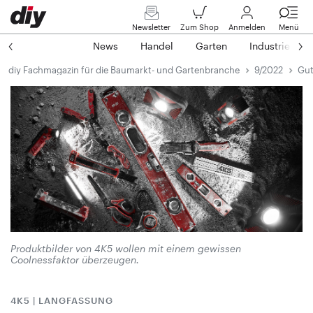
Newsletter
Zum Shop
Anmelden
Menü
News
Handel
Garten
Industrie
diy Fachmagazin für die Baumarkt- und Gartenbranche
9/2022
Gut
Produktbilder von 4K5 wollen mit einem gewissen
Coolnessfaktor überzeugen.
4K5 | LANGFASSUNG