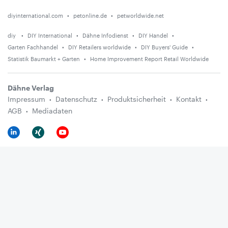
diyinternational.com
petonline.de
petworldwide.net
diy
DIY International
Dähne Infodienst
DIY Handel
Garten Fachhandel
DIY Retailers worldwide
DIY Buyers' Guide
Statistik Baumarkt + Garten
Home Improvement Report Retail Worldwide
Dähne Verlag
Impressum
Datenschutz
Produktsicherheit
Kontakt
AGB
Mediadaten