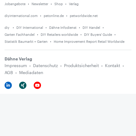
Jobangebote
Newsletter
Shop
Verlag
diyinternational.com
petonline.de
petworldwide.net
diy
DIY International
Dähne Infodienst
DIY Handel
Garten Fachhandel
DIY Retailers worldwide
DIY Buyers' Guide
Statistik Baumarkt + Garten
Home Improvement Report Retail Worldwide
Dähne Verlag
Impressum
Datenschutz
Produktsicherheit
Kontakt
AGB
Mediadaten