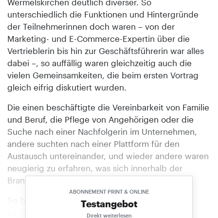
Wermelskirchen deutlich diverser. So
unterschiedlich die Funktionen und Hintergründe
der Teilnehmerinnen doch waren – von der
Marketing- und E-Commerce-Expertin über die
Vertrieblerin bis hin zur Geschäftsführerin war alles
dabei –, so auffällig waren gleichzeitig auch die
vielen Gemeinsamkeiten, die beim ersten Vortrag
gleich eifrig diskutiert wurden.
Die einen beschäftigte die Vereinbarkeit von Familie
und Beruf, die Pflege von Angehörigen oder die
Suche nach einer Nachfolgerin im Unternehmen,
andere suchten nach einer Plattform für den
Austausch unterei­nander, und wieder andere waren
neugierig zu erfahren, was sich innerhalb der
Branche mit Blick auf Diversität gerade tut.
ABONNEMENT PRINT & ONLINE
So berichtete Pia Frey, die bei den Globus-
Testangebot
Fachmärkten das Controlling leitet, über ihren
Direkt weiterlesen