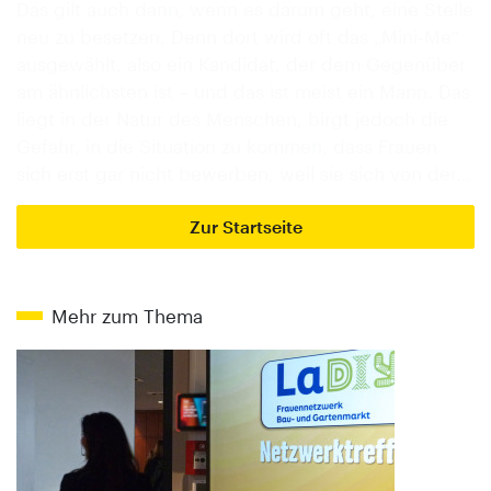
Das gilt auch dann, wenn es darum geht, eine Stelle
neu zu besetzen. Denn dort wird oft das „Mini-Me“
ausgewählt, also ein Kandidat, der dem Gegenüber
am ähnlichsten ist – und das ist meist ein Mann. Das
liegt in der Natur des Menschen, birgt jedoch die
Gefahr, in die Situation zu kommen, dass Frauen
sich erst gar nicht bewerben, weil sie sich von der…
Zur Startseite
Mehr zum Thema