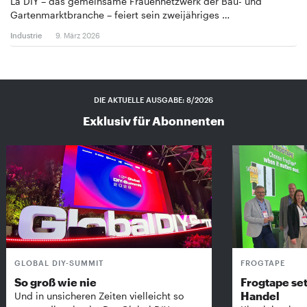
La DIY – das gemeinsame Frauennetzwerk der Bau- und
Gartenmarktbranche – feiert sein zweijähriges …
Industrie
9. März 2026
DIE AKTUELLE AUSGABE: 8/2026
Exklusiv für Abonnenten
GLOBAL DIY-SUMMIT
FROGTAPE
So groß wie nie
Frogtape set
Handel
Und in unsicheren Zeiten vielleicht so