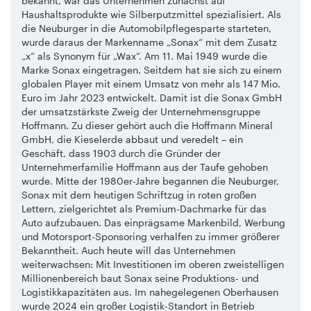
bekannt, war das Unternehmen zunächst auf
Haushaltsprodukte wie Silberputzmittel spezialisiert. Als
die Neuburger in die Automobilpflegesparte starteten,
wurde daraus der Markenname „Sonax“ mit dem Zusatz
„x“ als Synonym für „Wax“. Am 11. Mai 1949 wurde die
Marke Sonax eingetragen. Seitdem hat sie sich zu einem
globalen Player mit einem Umsatz von mehr als 147 Mio.
Euro im Jahr 2023 entwickelt. Damit ist die Sonax GmbH
der umsatzstärkste Zweig der Unternehmensgruppe
Hoffmann. Zu dieser gehört auch die Hoffmann Mineral
GmbH, die Kieselerde abbaut und veredelt – ein
Geschäft, dass 1903 durch die Gründer der
Unternehmerfamilie Hoffmann aus der Taufe gehoben
wurde. Mitte der 1980er-Jahre begannen die Neuburger,
Sonax mit dem heutigen Schriftzug in roten großen
Lettern, zielgerichtet als Premium-Dachmarke für das
Auto aufzubauen. Das einprägsame Markenbild, Werbung
und Motorsport-Sponsoring verhalfen zu immer größerer
Bekanntheit. Auch heute will das Unternehmen
weiterwachsen: Mit Investitionen im oberen zweistelligen
Millionenbereich baut Sonax seine Produktions- und
Logistikkapazitäten aus. Im nahegelegenen Oberhausen
wurde 2024 ein großer Logistik-Standort in Betrieb