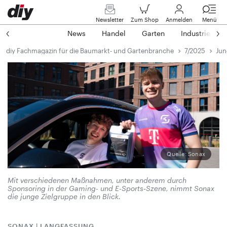
Newsletter
Zum Shop
Anmelden
Menü
News
Handel
Garten
Industrie
diy Fachmagazin für die Baumarkt- und Gartenbranche
7/2025
Jun
Quelle: Sonax
Mit verschiedenen Maßnahmen, unter anderem durch
Sponsoring in der Gaming- und E-Sports-Szene, nimmt Sonax
die junge Zielgruppe in den Blick.
SONAX | LANGFASSUNG