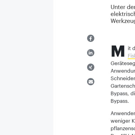
Unter der
elektrisc
Werkzeug
M
it
Fis
Geräteseg
Anwendung
Schneiden
Gartensch
Bypass, d
Bypass.
Anwender 
weniger K
pflanzens