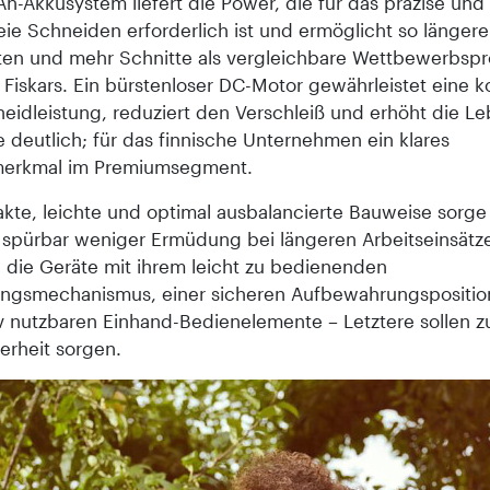
h-Akkusystem liefert die Power, die für das präzise und
eie Schneiden erforderlich ist und ermöglicht so längere
iten und mehr Schnitte als vergleichbare Wettbewerbsp
 Fiskars. Ein bürstenloser DC-Motor gewährleistet eine k
eidleistung, reduziert den Verschleiß und erhöht die L
 deutlich; für das finnische Unternehmen ein klares
merkmal im Premiumsegment.
kte, leichte und optimal ausbalancierte Bauweise sorge
r spürbar weniger Ermüdung bei längeren Arbeitseinsät
 die Geräte mit ihrem leicht zu bedienenden
ungsmechanismus, einer sicheren Aufbewahrungspositio
tiv nutzbaren Einhand-Bedienelemente – Letztere sollen 
erheit sorgen.