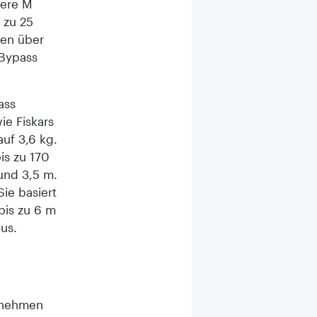
here M
 zu 25
den über
 Bypass
ass
ie Fiskars
uf 3,6 kg.
is zu 170
und 3,5 m.
ie basiert
bis zu 6 m
us.
ernehmen