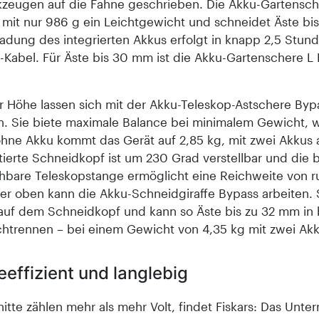
zeugen auf die Fahne geschrieben. Die Akku-Gartensc
t mit nur 986 g ein Leichtgewicht und schneidet Äste bis
adung des integrierten Akkus erfolgt in knapp 2,5 Stun
-Kabel. Für Äste bis 30 mm ist die Akku-Gartenschere L
er Höhe lassen sich mit der Akku-Teleskop-Astschere Byp
n. Sie biete maximale Balance bei minimalem Gewicht, w
ohne Akku kommt das Gerät auf 2,85 kg, mit zwei Akkus a
ierte Schneidkopf ist um 230 Grad verstellbar und die b
hbare Teleskopstange ermöglicht eine Reichweite von r
er oben kann die Akku-Schneidgiraffe Bypass arbeiten. S
 auf dem Schneidkopf und kann so Äste bis zu 32 mm in 
htrennen – bei einem Gewicht von 4,35 kg mit zwei Akk
eeffizient und langlebig
itte zählen mehr als mehr Volt, findet Fiskars: Das Unt