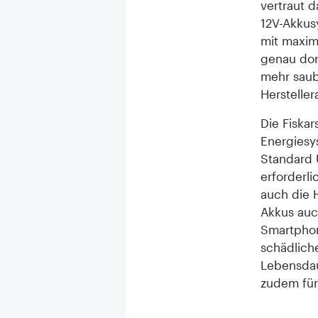
vertraut 
12V-Akkus
mit maxim
genau dor
mehr saub
Herstelle
Die Fiskar
Energiesy
Standard U
erforderli
auch die 
Akkus auc
Smart­pho
schädliche
Lebensdau
zudem für