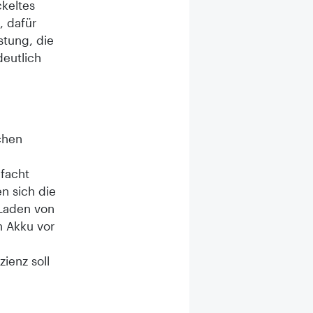
ckeltes
, dafür
stung, die
eutlich
chen
nfacht
n sich die
 Laden von
n Akku vor
ienz soll