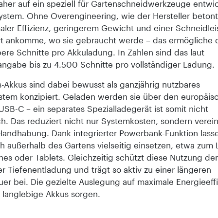
daher auf ein speziell für Gartenschneidwerkzeuge entwi
ystem. Ohne Over­engineering, wie der Hersteller betont
aler Effizienz, geringerem Gewicht und einer Schneidlei
t ankomme, wo sie gebraucht werde – das ermögliche d
ere Schnitte pro Akkuladung. In Zahlen sind das laut
rangabe bis zu 4.500 Schnitte pro vollständiger Ladung.
s-Akkus sind dabei bewusst als ganzjährig nutzbares
stem konzipiert. Geladen werden sie über den europäis
SB-C – ein separates Spezialladegerät ist somit nicht
ch. Das reduziert nicht nur Systemkosten, sondern verei
Handhabung. Dank integrierter Powerbank-Funktion lasse
h außerhalb des Gartens vielseitig einsetzen, etwa zum
nes oder Tablets. Gleichzeitig schützt diese Nutzung de
r Tiefenentladung und trägt so aktiv zu einer längeren
er bei. Die gezielte Auslegung auf maximale Energieeffiz
 langlebige Akkus sorgen.