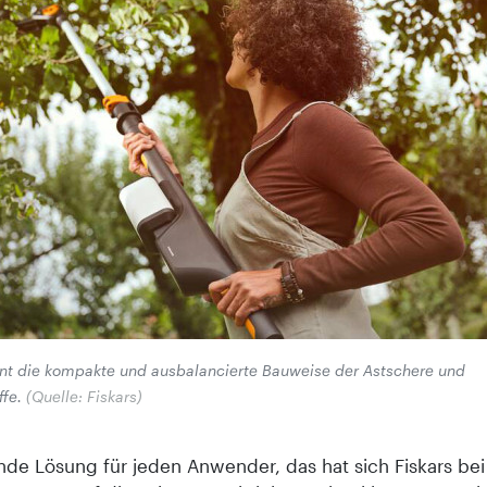
ont die kompakte und ausbalancierte Bauweise der Astschere und
fe.
(Quelle: Fiskars)
nde Lösung für jeden Anwender, das hat sich Fiskars be