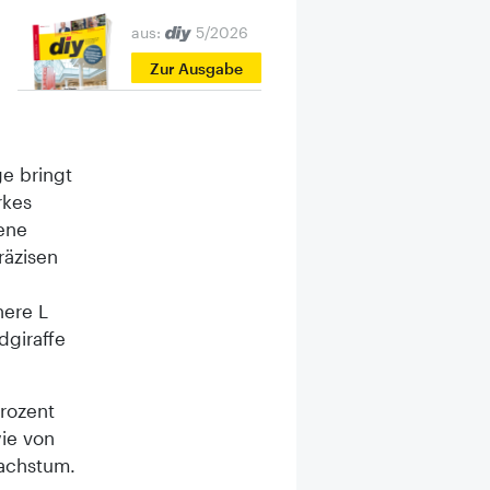
aus:
5/2026
Zur Ausgabe
e bringt
rkes
ene
räzisen
here L
dgiraffe
Prozent
ie von
achstum.