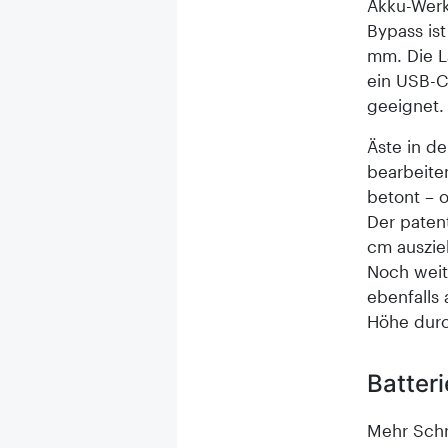
Akku-Werk
Bypass is
mm. Die L
ein USB-C
geeignet.
Äste in d
bearbeite
betont – 
Der patent
cm auszie
Noch weit
ebenfalls
Höhe durc
Batteri
Mehr Schn