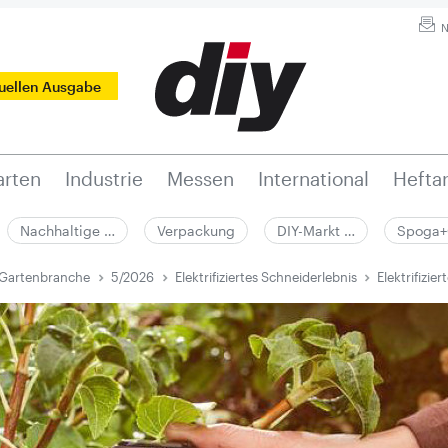
N
tuellen Ausgabe
rten
Industrie
Messen
International
Hefta
Nachhaltige …
Verpackung
DIY-Markt …
Spoga+
 Gartenbranche
5/2026
Elektrifiziertes Schneiderlebnis
Elektrifizie