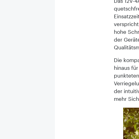
Das 12V-4A
quetschfr
Einsatzze
verspricht
hohe Schn
der Geräte
Qualitäts
Die kompa
hinaus fü
punkteten
Verriegel
der intui
mehr Sich