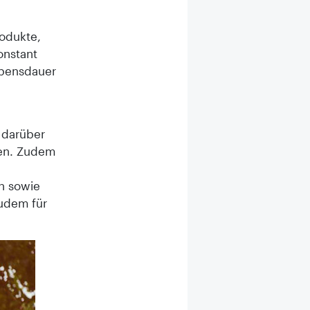
rodukte,
onstant
ebensdauer
 darüber
zen. Zudem
n sowie
zudem für