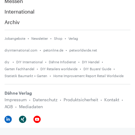
Messen
International
Archiv
Jobangebote
Newsletter
Shop
Verlag
diyinternational.com
petonline.de
petworldwide.net
diy
DIY International
Dähne Infodienst
DIY Handel
Garten Fachhandel
DIY Retailers worldwide
DIY Buyers' Guide
Statistik Baumarkt + Garten
Home Improvement Report Retail Worldwide
Dähne Verlag
Impressum
Datenschutz
Produktsicherheit
Kontakt
AGB
Mediadaten