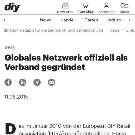
Newsletter
Zum Shop
Anmelden
Menü
News
Handel
Garten
Industrie
diy Fachmagazin für die Baumarkt- und Gartenbranche
News
Globa
GHIN
Globales Netzwerk offiziell als
Verband gegründet
11.06.2015
D
as im Januar 2010 von der European DIY Retail
Association (EDRA) gegründete Global Home