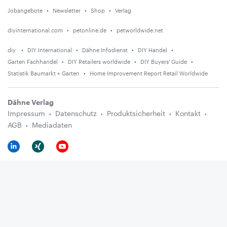
Jobangebote
Newsletter
Shop
Verlag
diyinternational.com
petonline.de
petworldwide.net
diy
DIY International
Dähne Infodienst
DIY Handel
Garten Fachhandel
DIY Retailers worldwide
DIY Buyers' Guide
Statistik Baumarkt + Garten
Home Improvement Report Retail Worldwide
Dähne Verlag
Impressum
Datenschutz
Produktsicherheit
Kontakt
AGB
Mediadaten