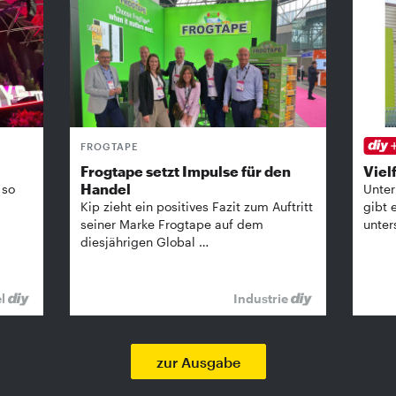
FROGTAPE
Frogtape setzt Impulse für den
Vielf
Handel
 so
Unter
Kip zieht ein positives Fazit zum Auftritt
gibt 
seiner Marke Frogtape auf dem
unter
diesjährigen Global …
el
Industrie
zur Ausgabe