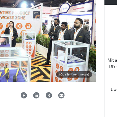
Mit 
DIY
(Quelle: Koelnmesse)
Up-