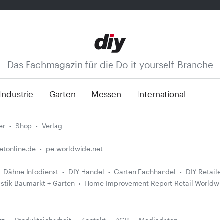
Das Fachmagazin für die Do-it-yourself-Branche
Industrie
Garten
Messen
International
er
Shop
Verlag
etonline.de
petworldwide.net
Dähne Infodienst
DIY Handel
Garten Fachhandel
DIY Retail
istik Baumarkt + Garten
Home Improvement Report Retail Worldw
tz
Produktsicherheit
Kontakt
AGB
Mediadaten