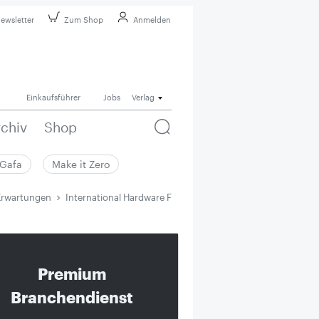
ewsletter
Zum Shop
Anmelden
Einkaufsführer
Jobs
Verlag
rchiv
Shop
Gafa
Make it Zero
e Erwartungen
International Hardware Fair India übertrifft die Erwartunge
Premium
Branchendienst