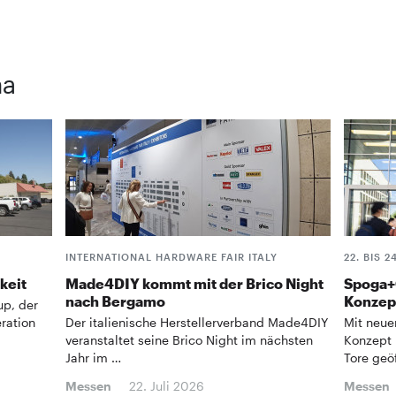
ma
INTERNATIONAL HARDWARE FAIR ITALY
22. BIS 2
keit
Made4DIY kommt mit der Brico Night
Spoga+
nach Bergamo
Konzep
up, der
ration
Der italienische Herstellerverband Made4DIY
Mit neue
veranstaltet seine Brico Night im nächsten
Konzept 
Jahr im …
Tore geö
Messen
22. Juli 2026
Messen