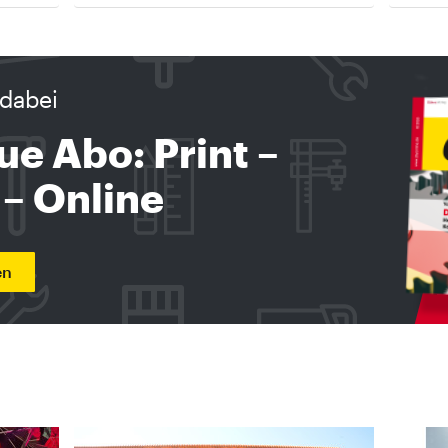
dabei
ue Abo: Print –
 – Online
en