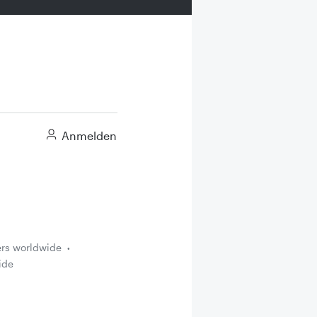
Anmelden
ers worldwide
ide