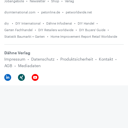
Jobangebote
Newsletter
Shop
Verlag
diyinternational.com
petonline.de
petworldwide.net
diy
DIY International
Dähne Infodienst
DIY Handel
Garten Fachhandel
DIY Retailers worldwide
DIY Buyers' Guide
Statistik Baumarkt + Garten
Home Improvement Report Retail Worldwide
Dähne Verlag
Impressum
Datenschutz
Produktsicherheit
Kontakt
AGB
Mediadaten